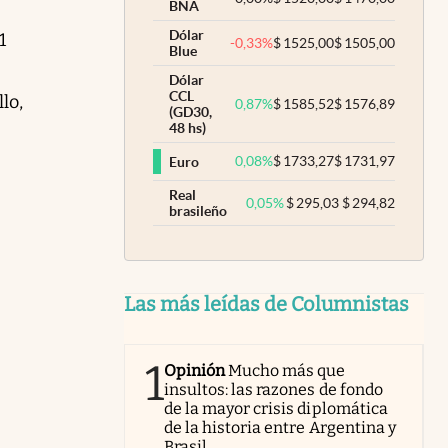
BNA
Dólar
1
-0,33
%
$
1525,00
$
1505,00
Blue
Dólar
CCL
lo,
0,87
%
$
1585,52
$
1576,89
(GD30,
48 hs)
0,08
%
$
1733,27
$
1731,97
Euro
Real
0,05
%
$
295,03
$
294,82
brasileño
Las más leídas de Columnistas
1
Opinión
Mucho más que
insultos: las razones de fondo
de la mayor crisis diplomática
de la historia entre Argentina y
Brasil