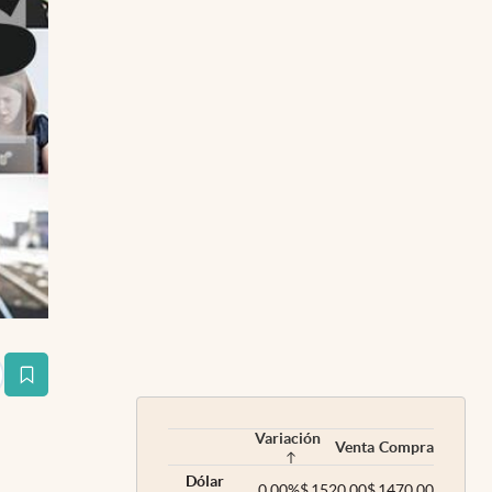
estaña
Variación
Venta
Compra
Dólar
0,00
%
$
1520,00
$
1470,00