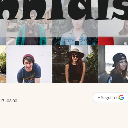
+
Seguir
en
abre en nueva p
017
03:00