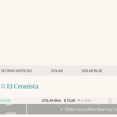
Últimas noticias
Dólar
Members
Economía y Política
Finanzas y Mercados
Mercados Online
ÚLTIMAS NOTICIAS
DÓLAR
DÓLAR BLUE
Negocios
Columnistas
Otras secciones
DÓLAR BNA
$
1520
0.00
%
D
EN
Dólar hoy y dólar blue hoy: cuál es la co
Apertura
VIVO