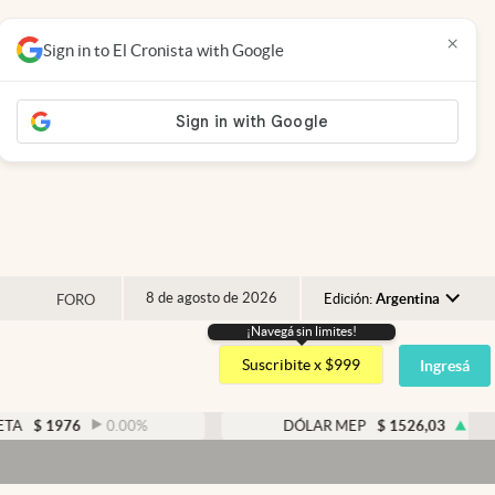
×
Sign in to El Cronista with Google
8 de agosto de 2026
Edición:
Argentina
FORO
¡Navegá sin limites!
Argentina
Suscribite x $999
Ingresá
España
México
976
0.00
%
DÓLAR MEP
$
1526,03
0.43
%
USA
Colombia