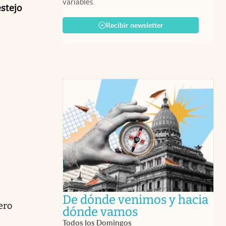
variables.
estejo
Recibir newsletter
De dónde venimos y hacia
ero
abre en nueva 
dónde vamos
Todos los Domingos