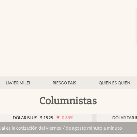
JAVIER MILEI
RIESGO PAÍS
QUIÉN ES QUIÉN
Columnistas
ÓLAR BLUE
$
1525
-0.33
%
DÓLAR TARJETA
$
1
tización del viernes 7 de agosto minuto a minuto