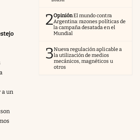
2
Opinión
El mundo contra
Argentina: razones políticas de
la campaña desatada en el
estejo
Mundial
3
Nueva regulación aplicable a
la utilización de medios
mecánicos, magnéticos u
s
otros
a
r a un
 son
emos