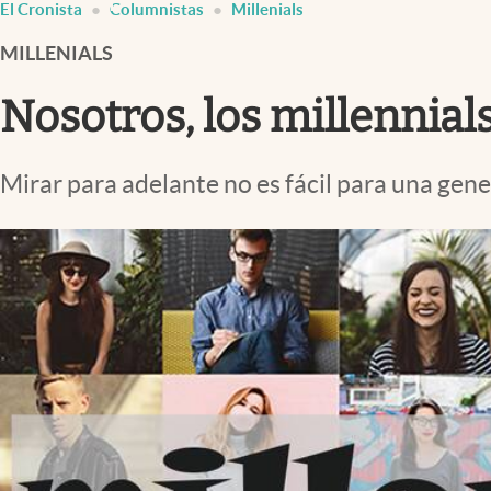
El Cronista
Columnistas
Millenials
Infotechnology
MILLENIALS
Clase
Clima
Nosotros, los millennials
Mundial 2026
Eventos Corporativos
Mirar para adelante no es fácil para una gene
El Cronista Studio
Mediakit
abre en nueva pestaña