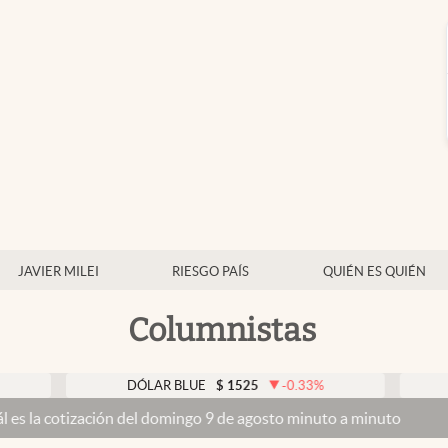
JAVIER MILEI
RIESGO PAÍS
QUIÉN ES QUIÉN
Columnistas
DÓLAR BLUE
$
1525
-0.33
%
DÓLAR T
zación del domingo 9 de agosto minuto a minuto