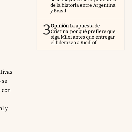
de la historia entre Argentina
y Brasil
3
Opinión
La apuesta de
Cristina: por qué prefiere que
siga Milei antes que entregar
el liderazgo a Kicillof
tivas
o se
6 con
al y