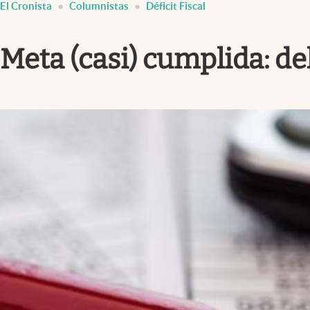
El Cronista
Columnistas
Déficit Fiscal
Infotechnology
Clase
Meta (casi) cumplida: del
Clima
Mundial 2026
Eventos Corporativos
El Cronista Studio
Mediakit
abre en nueva pestaña