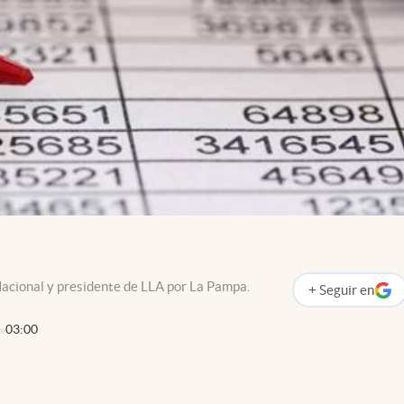
acional y presidente de LLA por La Pampa.
+
Seguir
en
abre en nueva p
03:00