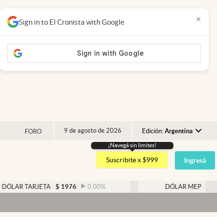
×
Sign in to El Cronista with Google
9 de agosto de 2026
Edición:
Argentina
FORO
¡Navegá sin limites!
Argentina
Suscribite x $999
Ingresá
España
México
ARJETA
$
1976
0.00
%
DÓLAR MEP
$
1526,03
USA
Colombia