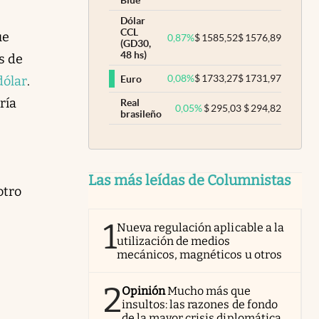
Blue
Dólar
CCL
ue
0,87
%
$
1585,52
$
1576,89
(GD30,
48 hs)
s de
0,08
%
$
1733,27
$
1731,97
Euro
dólar
.
ría
Real
0,05
%
$
295,03
$
294,82
brasileño
Las más leídas de Columnistas
otro
1
Nueva regulación aplicable a la
utilización de medios
mecánicos, magnéticos u otros
2
Opinión
Mucho más que
insultos: las razones de fondo
de la mayor crisis diplomática