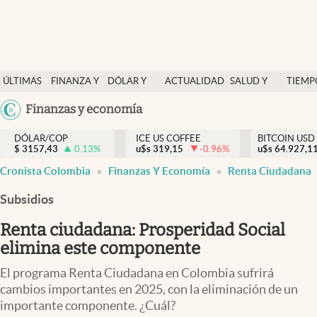
Finanzas y economía
ÚLTIMAS
FINANZA Y
DÓLAR Y
ACTUALIDAD
SALUD Y
TIEMP
Salud y nutrición
NOTICIAS
ECONOMÍA
MERCADOS
NUTRICIÓN
LIBRE
Argentina
Finanzas y economía
Vida espiritual
España
Actualidad
DÓLAR/COP
ICE US COFFEE
BITCOIN USD
$
3157,43
0.13
%
u$s
319,15
-0.96
%
u$s
México
64.927,1
Tiempo libre
Cronista Colombia
Finanzas Y Economía
Renta Ciudadana
USA
Dólar y mercados
Colombia
Subsidios
Uruguay
Curiosidades
Renta ciudadana: Prosperidad Social
elimina este componente
Colombia
El programa Renta Ciudadana en Colombia sufrirá
cambios importantes en 2025, con la eliminación de un
importante componente. ¿Cuál?