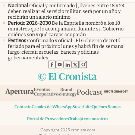
Nacional
Oficial y confirmado | Jóvenes entre 18 y 24
deben realizar el servicio militar: será por un año y
recibirán un salario mínimo
Período 2026-2030
De la Espriella nombró a los 18
ministros que lo acompañarán durante su Gobierno:
quiénes son y qué cargos ocuparán
Festivos
Confirmado y oficial | El Gobierno decretó
feriado para el próximo lunes y habrá fin de semana
largo: cierran escuelas, bancos y oficinas
gubernamentales
abre en nueva pestaña
abre en nueva pestaña
abre en nueva pestaña
abre en nueva pestaña
abre en nueva pestaña
Contacto
Canales de WhatsApp
Suscribite
Quiénes Somos
Portal de Proveedores
Trabajá con nosotros
Copyright 2025 cronista.com