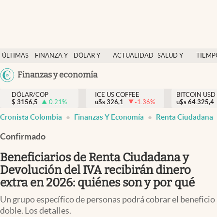
Finanzas y economía
ÚLTIMAS
FINANZA Y
DÓLAR Y
ACTUALIDAD
SALUD Y
TIEMP
Salud y nutrición
NOTICIAS
ECONOMÍA
MERCADOS
NUTRICIÓN
LIBRE
Argentina
Finanzas y economía
Vida espiritual
España
Actualidad
DÓLAR/COP
ICE US COFFEE
BITCOIN USD
$
3156,5
0.21
%
u$s
326,1
-1.36
%
u$s
México
64.325,4
Tiempo libre
Cronista Colombia
Finanzas Y Economía
Renta Ciudadana
USA
Dólar y mercados
Colombia
Confirmado
Uruguay
Curiosidades
Beneficiarios de Renta Ciudadana y
Devolución del IVA recibirán dinero
Colombia
extra en 2026: quiénes son y por qué
Un grupo específico de personas podrá cobrar el beneficio
doble. Los detalles.