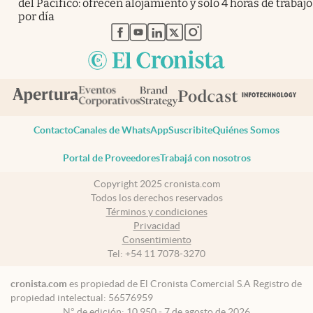
del Pacífico: ofrecen alojamiento y sólo 4 horas de trabajo
por día
abre en nueva pestaña
abre en nueva pestaña
abre en nueva pestaña
abre en nueva pestaña
abre en nueva pestaña
Contacto
Canales de WhatsApp
Suscribite
Quiénes Somos
Portal de Proveedores
Trabajá con nosotros
Copyright 2025 cronista.com
Todos los derechos reservados
Términos y condiciones
Privacidad
Consentimiento
Tel:
+54 11 7078-3270
cronista.com
es propiedad de El Cronista Comercial S.A Registro de
propiedad intelectual: 56576959
N° de edición: 10.950 - 7 de agosto de 2026