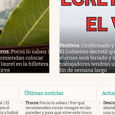
Festivos
.
Confirmado y o
eros
.
Pocos lo saben |
El Gobierno decretó qu
comiendan colocar
viernes será feriado y l
laurel en la billetera
trabajadores tendrán 
sirve
fin de semana largo
Últimas noticias
Actua
l | El
Trucos
Pocos lo saben | Por qué
Descu
ra el
recomiendan rociar vinagre en las
aband
ís y habrá
paredes y para qué sirve este truco
una is