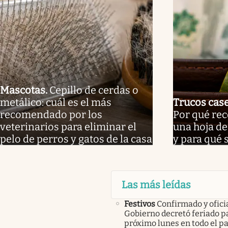
Mascotas
.
Cepillo de cerdas o
metálico: cuál es el más
Trucos cas
recomendado por los
Por qué re
veterinarios para eliminar el
una hoja de 
pelo de perros y gatos de la casa
y para qué 
Las más leídas
Festivos
Confirmado y oficia
Gobierno decretó feriado pa
próximo lunes en todo el pa