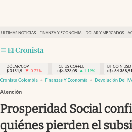
Finanzas y economía
ÚLTIMAS NOTICIAS
FINANZA Y ECONOMÍA
DÓLAR Y MERCADOS
A
Salud y nutrición
Vida espiritual
Actualidad
DÓLAR/COP
ICE US COFFEE
BITCOIN USD
Tiempo libre
$
3151,5
-0.77
%
u$s
323,05
1.19
%
u$s
64.368,9
Dólar y mercados
Cronista Colombia
Finanzas Y Economía
Devolución Del IV
Curiosidades
Atención
Prosperidad Social conf
quiénes pierden el subs