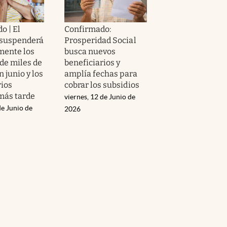
o | El
Confirmado:
 suspenderá
Prosperidad Social
mente los
busca nuevos
 de miles de
beneficiarios y
 junio y los
amplía fechas para
rios
cobrar los subsidios
más tarde
viernes, 12 de Junio de
de Junio de
2026