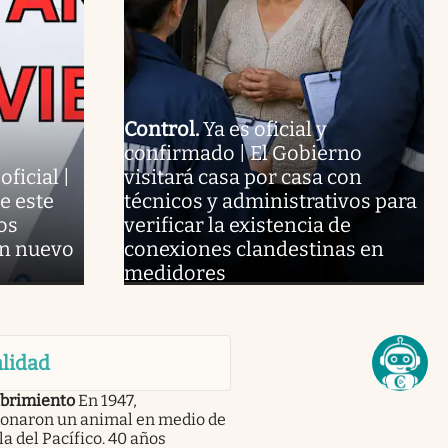
Control
.
Ya es oficial y
confirmado | El Gobierno
ficial |
visitará casa por casa con
e este
técnicos y administrativos para
os
verificar la existencia de
un nuevo
conexiones clandestinas en
medidores
lidad
brimiento
En 1947,
onaron un animal en medio de
la del Pacífico. 40 años