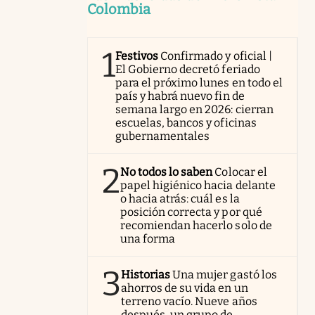
Colombia
1
Festivos
Confirmado y oficial |
El Gobierno decretó feriado
para el próximo lunes en todo el
país y habrá nuevo fin de
semana largo en 2026: cierran
escuelas, bancos y oficinas
gubernamentales
2
No todos lo saben
Colocar el
papel higiénico hacia delante
o hacia atrás: cuál es la
posición correcta y por qué
recomiendan hacerlo solo de
una forma
3
Historias
Una mujer gastó los
ahorros de su vida en un
terreno vacío. Nueve años
después, un grupo de