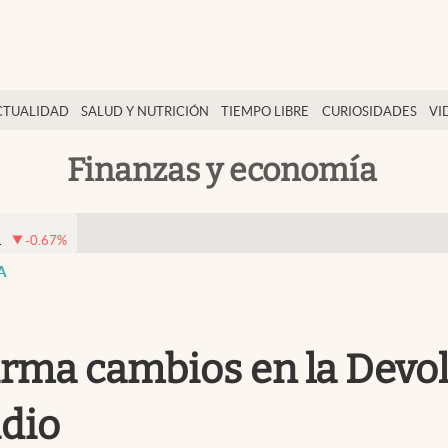
CTUALIDAD
SALUD Y NUTRICIÓN
TIEMPO LIBRE
CURIOSIDADES
VI
Finanzas y economía
1
-0.67
%
A
irma cambios en la Devol
idio