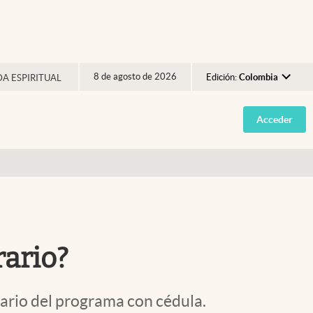
8 de agosto de 2026
Edición:
Colombia
DA ESPIRITUAL
Argentina
Acceder
España
México
USA
Colombia
Uruguay
rario?
ciario del programa con cédula.