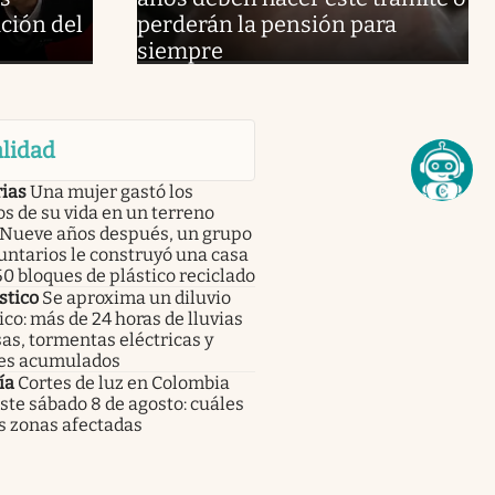
ción del
perderán la pensión para
siempre
lidad
rias
Una mujer gastó los
s de su vida en un terreno
. Nueve años después, un grupo
untarios le construyó una casa
0 bloques de plástico reciclado
stico
Se aproxima un diluvio
ico: más de 24 horas de lluvias
as, tormentas eléctricas y
es acumulados
ía
Cortes de luz en Colombia
ste sábado 8 de agosto: cuáles
s zonas afectadas