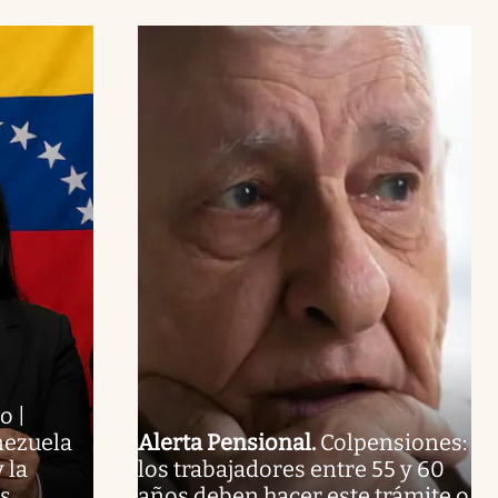
o |
nezuela
Alerta Pensional
.
Colpensiones:
 la
los trabajadores entre 55 y 60
es
años deben hacer este trámite o