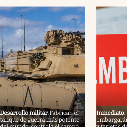
Desarrollo militar
.
Fabrican el
Inmediato
.
tanque de guerra más potente
embargarán
del mundo: controla el campo
y tarjetas d