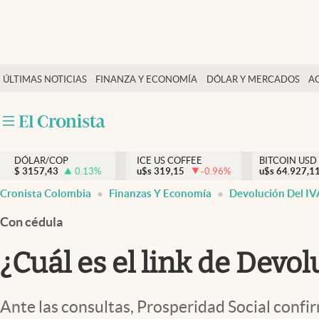
Finanzas y economía
ÚLTIMAS NOTICIAS
FINANZA Y ECONOMÍA
DÓLAR Y MERCADOS
A
Salud y nutrición
Vida espiritual
Actualidad
DÓLAR/COP
ICE US COFFEE
BITCOIN USD
Tiempo libre
$
3157,43
0.13
%
u$s
319,15
-0.96
%
u$s
64.927,1
Dólar y mercados
Cronista Colombia
Finanzas Y Economía
Devolución Del IV
Curiosidades
Con cédula
¿Cuál es el link de Devo
Ante las consultas, Prosperidad Social confir