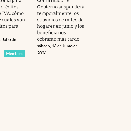
tema para
Confirmado | El
 créditos
Gobierno suspenderá
e IVA: cómo
temporalmente los
y cuáles son
subsidios de miles de
itos para
hogares en junio y los
beneficiarios
cobrarán más tarde
e Julio de
sábado, 13 de Junio de
2026
Members