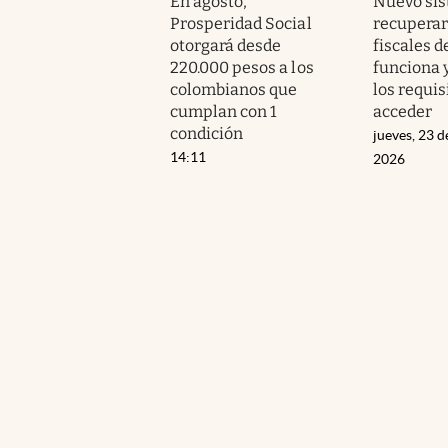
En agosto,
Nuevo sis
Prosperidad Social
recuperar
otorgará desde
fiscales d
220.000 pesos a los
funciona 
colombianos que
los requis
cumplan con 1
acceder
condición
jueves, 23 d
14:11
2026