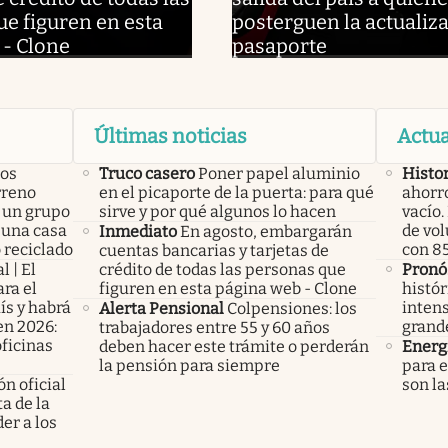
e figuren en esta
posterguen la actualiza
 - Clone
pasaporte
Últimas noticias
Actua
los
Truco casero
Poner papel aluminio
Histo
rreno
en el picaporte de la puerta: para qué
ahorro
 un grupo
sirve y por qué algunos lo hacen
vacío
 una casa
de vol
Inmediato
En agosto, embargarán
 reciclado
con 85
cuentas bancarias y tarjetas de
l | El
crédito de todas las personas que
Pronó
ra el
figuren en esta página web - Clone
histór
ís y habrá
intens
Alerta Pensional
Colpensiones: los
en 2026:
grand
trabajadores entre 55 y 60 años
oficinas
deben hacer este trámite o perderán
Energ
la pensión para siempre
para e
n oficial
son la
a de la
er a los