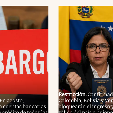
Restricción
.
Confirmad
En agosto,
Colombia, Bolivia y Ve
 cuentas bancarias
bloquearán el ingreso y
e crédito de todas las
salida del país a quien