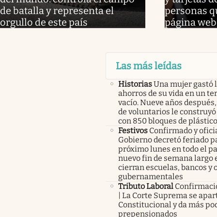
de batalla y representa el
personas qu
orgullo de este país
página web
Las más leídas
Historias
Una mujer gastó 
ahorros de su vida en un te
vacío. Nueve años después,
de voluntarios le construyó
con 850 bloques de plástico
Festivos
Confirmado y oficia
Gobierno decretó feriado pa
próximo lunes en todo el pa
nuevo fin de semana largo 
cierran escuelas, bancos y 
gubernamentales
Tributo Laboral
Confirmació
| La Corte Suprema se apart
Constitucional y da más pod
prepensionados