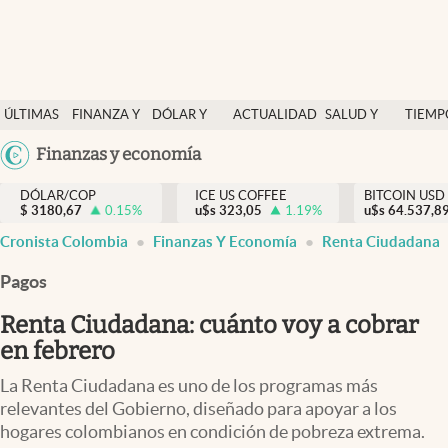
Finanzas y economía
ÚLTIMAS
FINANZA Y
DÓLAR Y
ACTUALIDAD
SALUD Y
TIEMP
Salud y nutrición
NOTICIAS
ECONOMÍA
MERCADOS
NUTRICIÓN
LIBRE
Argentina
Finanzas y economía
Vida espiritual
España
Actualidad
DÓLAR/COP
ICE US COFFEE
BITCOIN USD
$
3180,67
0.15
%
u$s
323,05
1.19
%
u$s
México
64.537,8
Tiempo libre
Cronista Colombia
Finanzas Y Economía
Renta Ciudadana
USA
Dólar y mercados
Colombia
Pagos
Uruguay
Curiosidades
Renta Ciudadana: cuánto voy a cobrar
en febrero
Colombia
La Renta Ciudadana es uno de los programas más
relevantes del Gobierno, diseñado para apoyar a los
hogares colombianos en condición de pobreza extrema.