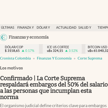
Finanzas y economía
ÚLTIMAS
FINANZA Y
DÓLAR Y
ACTUALIDAD
SALUD Y
TIEMP
Salud y nutrición
NOTICIAS
ECONOMÍA
MERCADOS
NUTRICIÓN
LIBRE
Argentina
Finanzas y economía
Vida espiritual
España
Actualidad
DÓLAR/COP
ICE US COFFEE
BITCOIN USD
$
3158,65
0.17
%
u$s
324,15
3.52
%
u$s
México
65.040,3
Tiempo libre
Cronista Colombia
Finanzas Y Economía
Corte Suprema
USA
Dólar y mercados
Colombia
Los motivos
Uruguay
Curiosidades
Confirmado | La Corte Suprema
respaldará embargos del 50% del salario
Colombia
a las personas que incumplan esta
norma
El organismo judicial define criterios clave para embargos