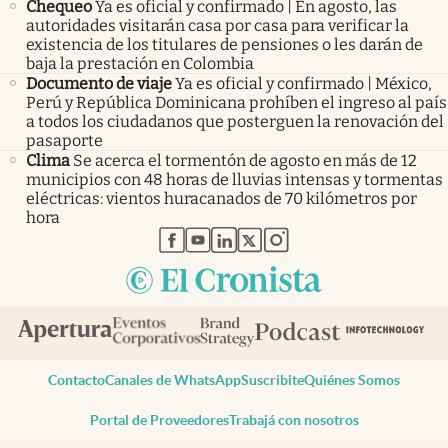
Chequeo
Ya es oficial y confirmado | En agosto, las
autoridades visitarán casa por casa para verificar la
existencia de los titulares de pensiones o les darán de
baja la prestación en Colombia
Documento de viaje
Ya es oficial y confirmado | México,
Perú y República Dominicana prohíben el ingreso al país
a todos los ciudadanos que posterguen la renovación del
pasaporte
Clima
Se acerca el tormentón de agosto en más de 12
municipios con 48 horas de lluvias intensas y tormentas
eléctricas: vientos huracanados de 70 kilómetros por
hora
abre en nueva pestaña
abre en nueva pestaña
abre en nueva pestaña
abre en nueva pestaña
abre en nueva pestaña
Contacto
Canales de WhatsApp
Suscribite
Quiénes Somos
Portal de Proveedores
Trabajá con nosotros