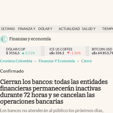
Finanzas y economía
ÚLTIMAS
FINANZA Y
DÓLAR Y
ACTUALIDAD
SALUD Y
TIEMP
Salud y nutrición
NOTICIAS
ECONOMÍA
MERCADOS
NUTRICIÓN
LIBRE
Argentina
Finanzas y economía
Vida espiritual
España
Actualidad
DÓLAR/COP
ICE US COFFEE
BITCOIN USD
$
3156,5
0.21
%
u$s
326,1
-1.36
%
u$s
México
64.853,7
Tiempo libre
Cronista Colombia
Finanzas Y Economía
Cierre
USA
Dólar y mercados
Colombia
Confirmado
Uruguay
Curiosidades
Cierran los bancos: todas las entidades
financieras permanecerán inactivas
Colombia
durante 72 horas y se cancelan las
operaciones bancarias
Los bancos no atenderán al público los próximos días,