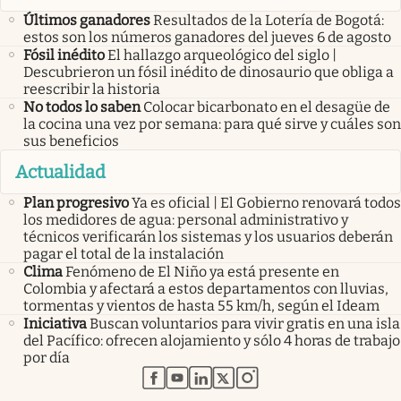
Últimos ganadores
Resultados de la Lotería de Bogotá:
estos son los números ganadores del jueves 6 de agosto
Fósil inédito
El hallazgo arqueológico del siglo |
Descubrieron un fósil inédito de dinosaurio que obliga a
reescribir la historia
No todos lo saben
Colocar bicarbonato en el desagüe de
la cocina una vez por semana: para qué sirve y cuáles son
sus beneficios
Actualidad
Plan progresivo
Ya es oficial | El Gobierno renovará todos
los medidores de agua: personal administrativo y
técnicos verificarán los sistemas y los usuarios deberán
pagar el total de la instalación
Clima
Fenómeno de El Niño ya está presente en
Colombia y afectará a estos departamentos con lluvias,
tormentas y vientos de hasta 55 km/h, según el Ideam
Iniciativa
Buscan voluntarios para vivir gratis en una isla
del Pacífico: ofrecen alojamiento y sólo 4 horas de trabajo
por día
abre en nueva pestaña
abre en nueva pestaña
abre en nueva pestaña
abre en nueva pestaña
abre en nueva pestaña