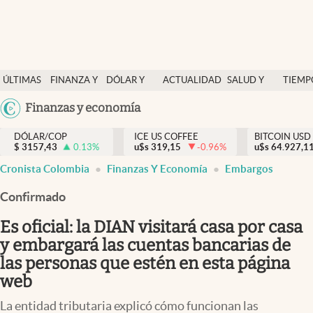
Finanzas y economía
ÚLTIMAS
FINANZA Y
DÓLAR Y
ACTUALIDAD
SALUD Y
TIEMP
Salud y nutrición
NOTICIAS
ECONOMÍA
MERCADOS
NUTRICIÓN
LIBRE
Argentina
Finanzas y economía
Vida espiritual
España
Actualidad
DÓLAR/COP
ICE US COFFEE
BITCOIN USD
$
3157,43
0.13
%
u$s
319,15
-0.96
%
u$s
México
64.927,1
Tiempo libre
Cronista Colombia
Finanzas Y Economía
Embargos
USA
Dólar y mercados
Colombia
Confirmado
Uruguay
Curiosidades
Es oficial: la DIAN visitará casa por casa
y embargará las cuentas bancarias de
Colombia
las personas que estén en esta página
web
La entidad tributaria explicó cómo funcionan las