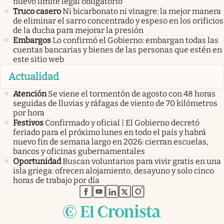
nuevo límite legal obligatorio
Truco casero
Ni bicarbonato ni vinagre: la mejor manera
de eliminar el sarro concentrado y espeso en los orificios
de la ducha para mejorar la presión
Embargos
Lo confirmó el Gobierno: embargan todas las
cuentas bancarias y bienes de las personas que estén en
este sitio web
Actualidad
Atención
Se viene el tormentón de agosto con 48 horas
seguidas de lluvias y ráfagas de viento de 70 kilómetros
por hora
Festivos
Confirmado y oficial | El Gobierno decretó
feriado para el próximo lunes en todo el país y habrá
nuevo fin de semana largo en 2026: cierran escuelas,
bancos y oficinas gubernamentales
Oportunidad
Buscan voluntarios para vivir gratis en una
isla griega: ofrecen alojamiento, desayuno y solo cinco
horas de trabajo por día
abre en nueva pestaña
abre en nueva pestaña
abre en nueva pestaña
abre en nueva pestaña
abre en nueva pestaña