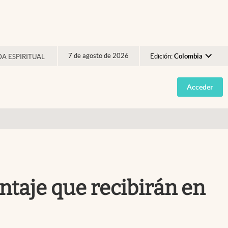
7 de agosto de 2026
Edición:
Colombia
DA ESPIRITUAL
Argentina
Acceder
España
México
USA
Colombia
Uruguay
ntaje que recibirán en