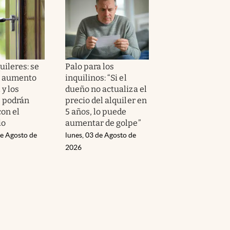
uileres: se
Palo para los
l aumento
inquilinos: “Si el
 y los
dueño no actualiza el
s podrán
precio del alquiler en
con el
5 años, lo puede
io
aumentar de golpe”
de Agosto de
lunes, 03 de Agosto de
2026