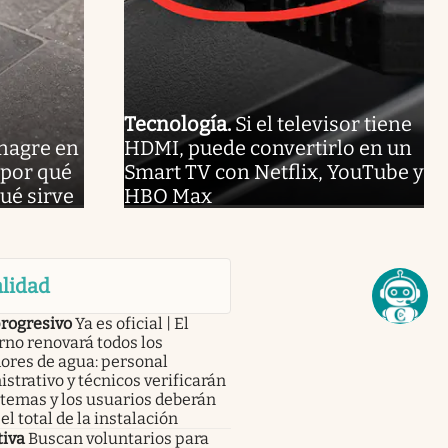
Tecnología
.
Si el televisor tiene
inagre en
HDMI, puede convertirlo en un
 por qué
Smart TV con Netflix, YouTube y
ué sirve
HBO Max
lidad
progresivo
Ya es oficial | El
no renovará todos los
ores de agua: personal
strativo y técnicos verificarán
stemas y los usuarios deberán
el total de la instalación
tiva
Buscan voluntarios para