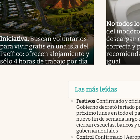
No todos l
del inodoro
Iniciativa
.
Buscan voluntarios
descargar: 
para vivir gratis en una isla del
correcta y 
Pacífico: ofrecen alojamiento y
recomienda
sólo 4 horas de trabajo por día
igual
Las más leídas
Festivos
Confirmado y oficia
Gobierno decretó feriado pa
próximo lunes en todo el pa
nuevo fin de semana largo 
cierran escuelas, bancos y 
gubernamentales
Control
Confirmado | Aerop