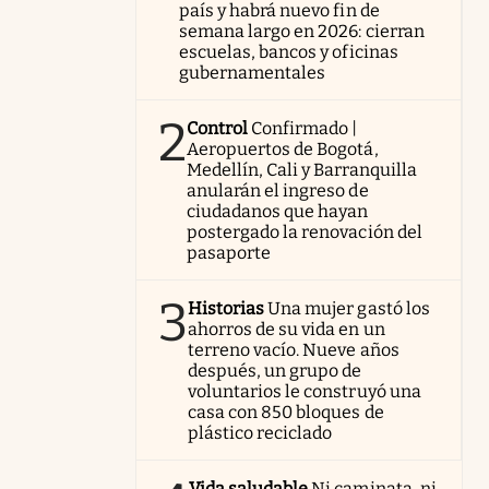
país y habrá nuevo fin de
semana largo en 2026: cierran
escuelas, bancos y oficinas
gubernamentales
2
Control
Confirmado |
Aeropuertos de Bogotá,
Medellín, Cali y Barranquilla
anularán el ingreso de
ciudadanos que hayan
postergado la renovación del
pasaporte
3
Historias
Una mujer gastó los
ahorros de su vida en un
terreno vacío. Nueve años
después, un grupo de
voluntarios le construyó una
casa con 850 bloques de
plástico reciclado
Vida saludable
Ni caminata, ni