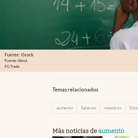
Fuente: iStock
Fuente: iStock
FG Trade
Temas relacionados
aumento
Salarios
maestros
Edu
Más noticias de
aumento