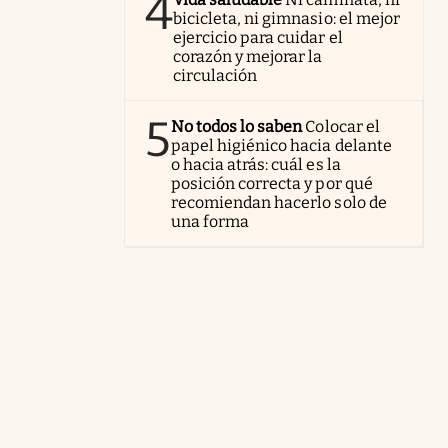
4
bicicleta, ni gimnasio: el mejor
ejercicio para cuidar el
corazón y mejorar la
circulación
5
No todos lo saben
Colocar el
papel higiénico hacia delante
o hacia atrás: cuál es la
posición correcta y por qué
recomiendan hacerlo solo de
una forma