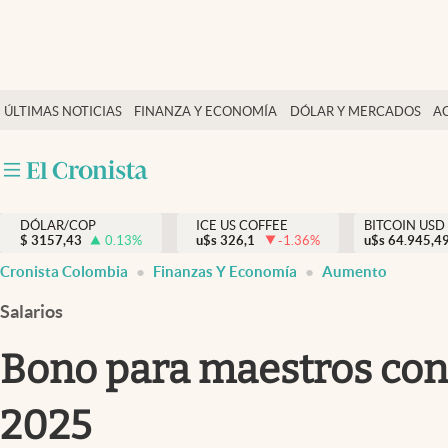
Finanzas y economía
ÚLTIMAS NOTICIAS
FINANZA Y ECONOMÍA
DÓLAR Y MERCADOS
A
Salud y nutrición
Vida espiritual
Actualidad
DÓLAR/COP
ICE US COFFEE
BITCOIN USD
Tiempo libre
$
3157,43
0.13
%
u$s
326,1
-1.36
%
u$s
64.945,4
Dólar y mercados
Cronista Colombia
Finanzas Y Economía
Aumento
Curiosidades
Salarios
Bono para maestros conf
2025