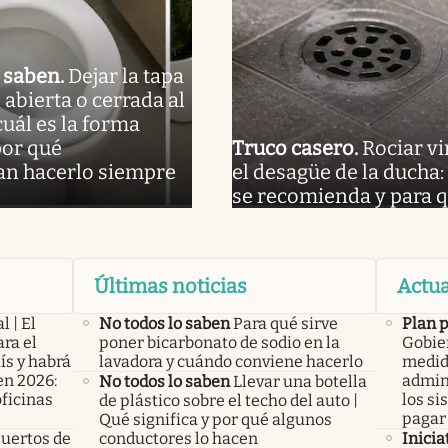
o saben
.
Dejar la tapa
 abierta o cerrada al
cuál es la forma
por qué
Truco casero
.
Rociar v
n hacerlo siempre
el desagüe de la ducha:
se recomienda y para q
Últimas noticias
Actua
l | El
No todos lo saben
Para qué sirve
Plan 
ra el
poner bicarbonato de sodio en la
Gobier
ís y habrá
lavadora y cuándo conviene hacerlo
medid
en 2026:
admini
No todos lo saben
Llevar una botella
oficinas
los si
de plástico sobre el techo del auto |
pagar 
Qué significa y por qué algunos
uertos de
conductores lo hacen
Inicia