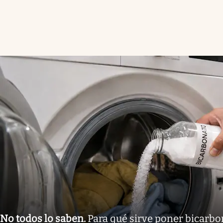
No todos lo saben
.
Para qué sirve poner bicarbo