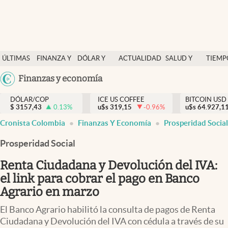
Finanzas y economía
ÚLTIMAS
FINANZA Y
DÓLAR Y
ACTUALIDAD
SALUD Y
TIEMP
Salud y nutrición
NOTICIAS
ECONOMÍA
MERCADOS
NUTRICIÓN
LIBRE
Argentina
Finanzas y economía
Vida espiritual
España
Actualidad
DÓLAR/COP
ICE US COFFEE
BITCOIN USD
$
3157,43
0.13
%
u$s
319,15
-0.96
%
u$s
México
64.927,1
Tiempo libre
Cronista Colombia
Finanzas Y Economía
Prosperidad Social
USA
Dólar y mercados
Colombia
Prosperidad Social
Uruguay
Curiosidades
Renta Ciudadana y Devolución del IVA:
el link para cobrar el pago en Banco
Colombia
Agrario en marzo
El Banco Agrario habilitó la consulta de pagos de Renta
Ciudadana y Devolución del IVA con cédula a través de su