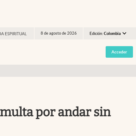
8 de agosto de 2026
Edición:
Colombia
DA ESPIRITUAL
Argentina
Acceder
España
México
USA
Colombia
Uruguay
 multa por andar sin