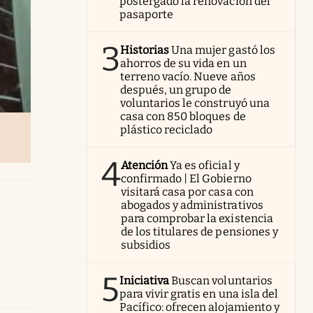
postergado la renovación del
pasaporte
3
Historias
Una mujer gastó los
ahorros de su vida en un
terreno vacío. Nueve años
después, un grupo de
voluntarios le construyó una
casa con 850 bloques de
plástico reciclado
4
Atención
Ya es oficial y
confirmado | El Gobierno
visitará casa por casa con
abogados y administrativos
para comprobar la existencia
de los titulares de pensiones y
subsidios
5
Iniciativa
Buscan voluntarios
para vivir gratis en una isla del
Pacífico: ofrecen alojamiento y