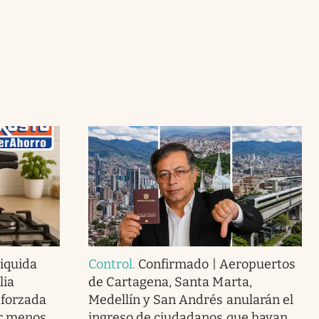
liquida
Control
.
Confirmado | Aeropuertos
lia
de Cartagena, Santa Marta,
eforzada
Medellín y San Andrés anularán el
or menos
ingreso de ciudadanos que hayan