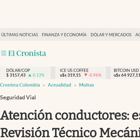
Finanzas y economía
ÚLTIMAS NOTICIAS
FINANZA Y ECONOMÍA
DÓLAR Y MERCADOS
A
Salud y nutrición
Vida espiritual
Actualidad
DÓLAR/COP
ICE US COFFEE
BITCOIN USD
Tiempo libre
$
3157,43
0.13
%
u$s
319,15
-0.96
%
u$s
64.927,1
Dólar y mercados
Cronista Colombia
Actualidad
Multas
Curiosidades
Seguridad Vial
Atención conductores: es
Revisión Técnico Mecán