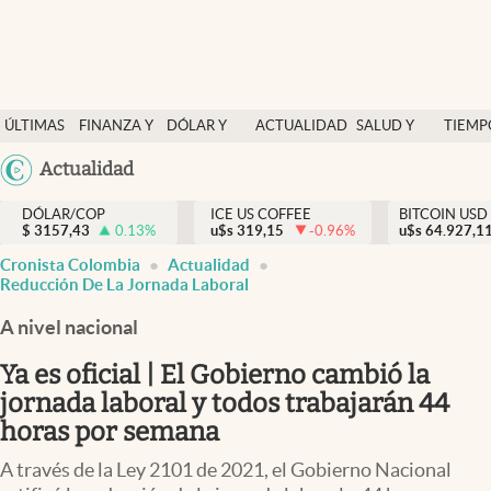
Finanzas y economía
ÚLTIMAS
FINANZA Y
DÓLAR Y
ACTUALIDAD
SALUD Y
TIEMP
Salud y nutrición
NOTICIAS
ECONOMÍA
MERCADOS
NUTRICIÓN
LIBRE
Argentina
Actualidad
Vida espiritual
España
Actualidad
DÓLAR/COP
ICE US COFFEE
BITCOIN USD
$
3157,43
0.13
%
u$s
319,15
-0.96
%
u$s
México
64.927,1
Tiempo libre
Cronista Colombia
Actualidad
USA
Reducción De La Jornada Laboral
Dólar y mercados
Colombia
A nivel nacional
Uruguay
Curiosidades
Ya es oficial | El Gobierno cambió la
Colombia
jornada laboral y todos trabajarán 44
horas por semana
A través de la Ley 2101 de 2021, el Gobierno Nacional