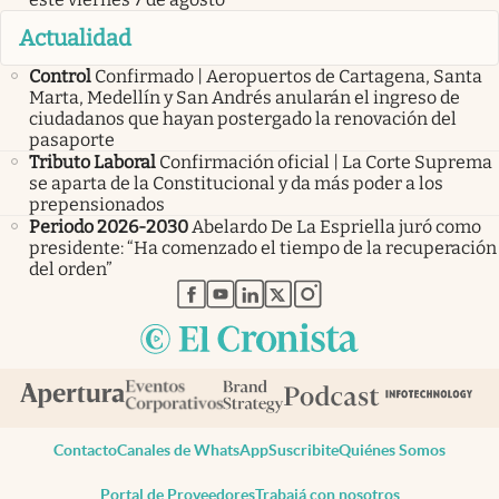
Actualidad
Control
Confirmado | Aeropuertos de Cartagena, Santa
Marta, Medellín y San Andrés anularán el ingreso de
ciudadanos que hayan postergado la renovación del
pasaporte
Tributo Laboral
Confirmación oficial | La Corte Suprema
se aparta de la Constitucional y da más poder a los
prepensionados
Periodo 2026-2030
Abelardo De La Espriella juró como
presidente: “Ha comenzado el tiempo de la recuperación
del orden”
abre en nueva pestaña
abre en nueva pestaña
abre en nueva pestaña
abre en nueva pestaña
abre en nueva pestaña
Contacto
Canales de WhatsApp
Suscribite
Quiénes Somos
Portal de Proveedores
Trabajá con nosotros