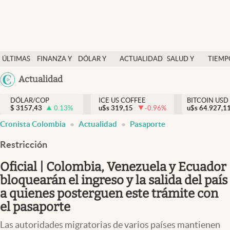
Finanzas y economía
ÚLTIMAS
FINANZA Y
DÓLAR Y
ACTUALIDAD
SALUD Y
TIEMP
Salud y nutrición
NOTICIAS
ECONOMÍA
MERCADOS
NUTRICIÓN
LIBRE
Argentina
Actualidad
Vida espiritual
España
Actualidad
DÓLAR/COP
ICE US COFFEE
BITCOIN USD
$
3157,43
0.13
%
u$s
319,15
-0.96
%
u$s
México
64.927,1
Tiempo libre
Cronista Colombia
Actualidad
Pasaporte
USA
Dólar y mercados
Colombia
Restricción
Uruguay
Curiosidades
Oficial | Colombia, Venezuela y Ecuador
bloquearán el ingreso y la salida del país
Colombia
a quienes posterguen este trámite con
el pasaporte
Las autoridades migratorias de varios países mantienen