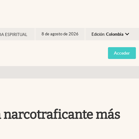
8 de agosto de 2026
Edición:
Colombia
DA ESPIRITUAL
Argentina
Acceder
España
México
USA
Colombia
Uruguay
la narcotraficante más