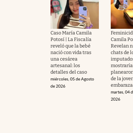
Caso María Camila
Feminicid
Potosí | La Fiscalía
Camila Pot
reveló que la bebé
Revelan 
nació con vida tras
chats de l
una cesárea
imputado
artesanal: los
mostrarí
detalles del caso
planearon
de la jove
miércoles, 05 de Agosto
embaraza
de 2026
martes, 04 
2026