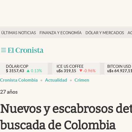
Finanzas y economía
ÚLTIMAS NOTICIAS
FINANZA Y ECONOMÍA
DÓLAR Y MERCADOS
A
Salud y nutrición
Vida espiritual
Actualidad
DÓLAR/COP
ICE US COFFEE
BITCOIN USD
Tiempo libre
$
3157,43
0.13
%
u$s
319,15
-0.96
%
u$s
64.927,1
Dólar y mercados
Cronista Colombia
Actualidad
Crimen
Curiosidades
27 años
Nuevos y escabrosos deta
buscada de Colombia