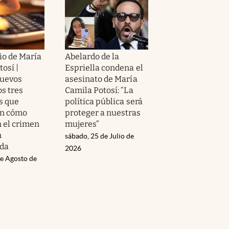
io de María
Abelardo de la
osí |
Espriella condena el
nuevos
asesinato de María
os tres
Camila Potosí: “La
s que
política pública será
an cómo
proteger a nuestras
 el crimen
mujeres”
n
sábado, 25 de Julio de
da
2026
de Agosto de