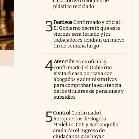
casa con 850 bloques de
plástico reciclado
3
Festivos
Confirmado y oficial |
El Gobierno decretó que este
viernes será feriado y los
trabajadores tendrán un nuevo
fin de semana largo
4
Atención
Ya es oficial y
confirmado | El Gobierno
visitará casa por casa con
abogados y administrativos
para comprobar la existencia
de los titulares de pensiones y
subsidios
5
Control
Confirmado |
Aeropuertos de Bogotá,
Medellín, Cali y Barranquilla
anularán el ingreso de
ciudadanos que hayan