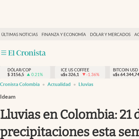
Finanzas y economía
ÚLTIMAS NOTICIAS
FINANZA Y ECONOMÍA
DÓLAR Y MERCADOS
A
Salud y nutrición
Vida espiritual
Actualidad
DÓLAR/COP
ICE US COFFEE
BITCOIN USD
Tiempo libre
$
3156,5
0.21
%
u$s
326,1
-1.36
%
u$s
64.344,7
Dólar y mercados
Cronista Colombia
Actualidad
Lluvias
Curiosidades
Ideam
Lluvias en Colombia: 21
precipitaciones esta s