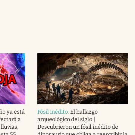
ño ya está
Fósil inédito
.
El hallazgo
ectará a
arqueológico del siglo |
lluvias,
Descubrieron un fósil inédito de
asta 55
dinosaurio que obliga a reescribir la