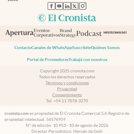
abre en nueva pestaña
abre en nueva pestaña
abre en nueva pestaña
abre en nueva pestaña
abre en nueva pestaña
Contacto
Canales de WhatsApp
Suscribite
Quiénes Somos
Portal de Proveedores
Trabajá con nosotros
Copyright 2025 cronista.com
Todos los derechos reservados
Términos y condiciones
Privacidad
Consentimiento
Tel:
+54 11 7078-3270
cronista.com
es propiedad de El Cronista Comercial S.A Registro de
propiedad intelectual: 56576959
N° de edición: 10.953 - 10 de agosto de 2026
Director Periodístico: Hernán de Goñi