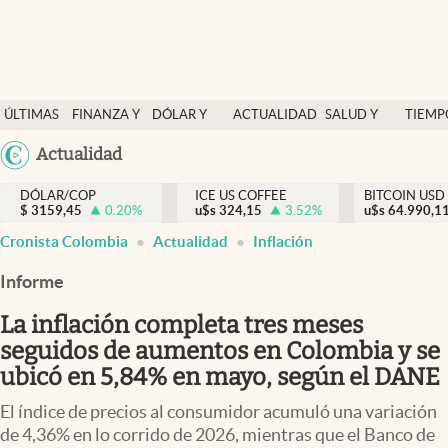
Finanzas y economía
ÚLTIMAS
FINANZA Y
DÓLAR Y
ACTUALIDAD
SALUD Y
TIEMP
Salud y nutrición
NOTICIAS
ECONOMÍA
MERCADOS
NUTRICIÓN
LIBRE
Argentina
Actualidad
Vida espiritual
España
Actualidad
DÓLAR/COP
ICE US COFFEE
BITCOIN USD
$
3159,45
0.20
%
u$s
324,15
3.52
%
u$s
México
64.990,1
Tiempo libre
Cronista Colombia
Actualidad
Inflación
USA
Dólar y mercados
Colombia
Informe
Uruguay
Curiosidades
La inflación completa tres meses
seguidos de aumentos en Colombia y se
Colombia
ubicó en 5,84% en mayo, según el DANE
El índice de precios al consumidor acumuló una variación
de 4,36% en lo corrido de 2026, mientras que el Banco de