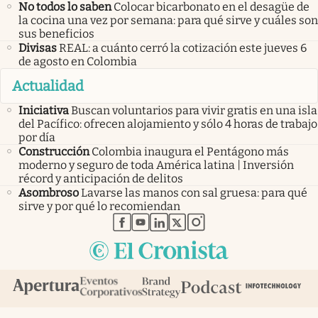
No todos lo saben
Colocar bicarbonato en el desagüe de
la cocina una vez por semana: para qué sirve y cuáles son
sus beneficios
Divisas
REAL: a cuánto cerró la cotización este jueves 6
de agosto en Colombia
Actualidad
Iniciativa
Buscan voluntarios para vivir gratis en una isla
del Pacífico: ofrecen alojamiento y sólo 4 horas de trabajo
por día
Construcción
Colombia inaugura el Pentágono más
moderno y seguro de toda América latina | Inversión
récord y anticipación de delitos
Asombroso
Lavarse las manos con sal gruesa: para qué
sirve y por qué lo recomiendan
abre en nueva pestaña
abre en nueva pestaña
abre en nueva pestaña
abre en nueva pestaña
abre en nueva pestaña