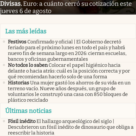
Divisas
.
Euro: a cuánto cerró su cotización este
jueves 6 de agosto
Las más leídas
Festivos
Confirmado y oficial | El Gobierno decretó
feriado para el próximo lunes en todo el país y habrá
nuevo fin de semana largo en 2026: cierran escuelas,
bancos y oficinas gubernamentales
No todos lo saben
Colocar el papel higiénico hacia
delante o hacia atrás: cuál es la posición correcta y por
qué recomiendan hacerlo solo de una forma
Historias
Una mujer gastó los ahorros de su vida en un
terreno vacío. Nueve años después, un grupo de
voluntarios le construyó una casa con 850 bloques de
plástico reciclado
Últimas noticias
Fósil inédito
El hallazgo arqueológico del siglo |
Descubrieron un fósil inédito de dinosaurio que obliga a
reescribir la historia