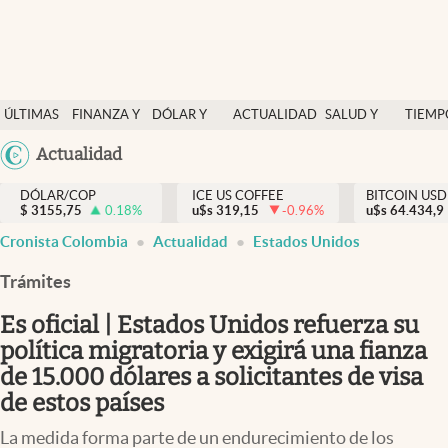
Finanzas y economía
ÚLTIMAS
FINANZA Y
DÓLAR Y
ACTUALIDAD
SALUD Y
TIEMP
Salud y nutrición
NOTICIAS
ECONOMÍA
MERCADOS
NUTRICIÓN
LIBRE
Argentina
Actualidad
Vida espiritual
España
Actualidad
DÓLAR/COP
ICE US COFFEE
BITCOIN USD
$
3155,75
0.18
%
u$s
319,15
-0.96
%
u$s
México
64.434,9
Tiempo libre
Cronista Colombia
Actualidad
Estados Unidos
USA
Dólar y mercados
Colombia
Trámites
Uruguay
Curiosidades
Es oficial | Estados Unidos refuerza su
política migratoria y exigirá una fianza
Colombia
de 15.000 dólares a solicitantes de visa
de estos países
La medida forma parte de un endurecimiento de los