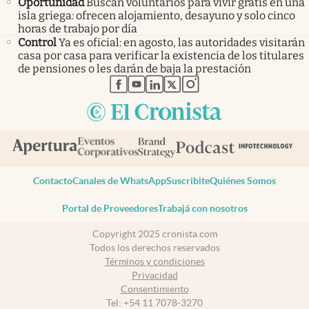
Oportunidad
Buscan voluntarios para vivir gratis en una
isla griega: ofrecen alojamiento, desayuno y solo cinco
horas de trabajo por día
Control
Ya es oficial: en agosto, las autoridades visitarán
casa por casa para verificar la existencia de los titulares
de pensiones o les darán de baja la prestación
abre en nueva pestaña
abre en nueva pestaña
abre en nueva pestaña
abre en nueva pestaña
abre en nueva pestaña
Contacto
Canales de WhatsApp
Suscribite
Quiénes Somos
Portal de Proveedores
Trabajá con nosotros
Copyright 2025 cronista.com
Todos los derechos reservados
Términos y condiciones
Privacidad
Consentimiento
Tel:
+54 11 7078-3270