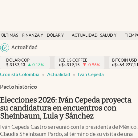
Finanzas y economía
ÚLTIMAS
FINANZA Y
DÓLAR Y
ACTUALIDAD
SALUD Y
TIEMP
Salud y nutrición
NOTICIAS
ECONOMÍA
MERCADOS
NUTRICIÓN
LIBRE
Argentina
Actualidad
Vida espiritual
España
Actualidad
DÓLAR/COP
ICE US COFFEE
BITCOIN USD
$
3157,43
0.13
%
u$s
319,15
-0.96
%
u$s
México
64.927,1
Tiempo libre
Cronista Colombia
Actualidad
Iván Cepeda
USA
Dólar y mercados
Colombia
Pacto histórico
Uruguay
Curiosidades
Elecciones 2026: Iván Cepeda proyecta
su candidatura en encuentros con
Colombia
Sheinbaum, Lula y Sánchez
Iván Cepeda Castro se reunió con la presidenta de México,
Claudia Sheinbaum Pardo, al término de su visita de una