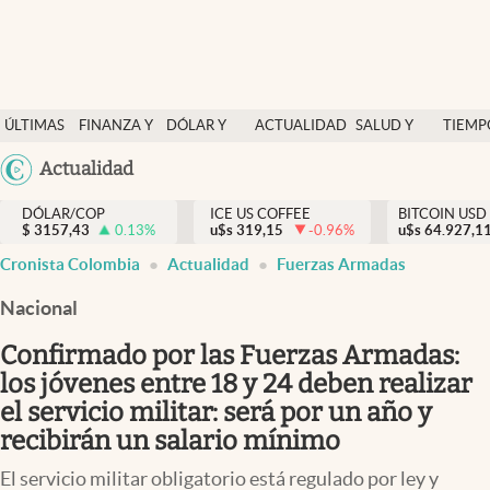
Finanzas y economía
ÚLTIMAS
FINANZA Y
DÓLAR Y
ACTUALIDAD
SALUD Y
TIEMP
Salud y nutrición
NOTICIAS
ECONOMÍA
MERCADOS
NUTRICIÓN
LIBRE
Argentina
Actualidad
Vida espiritual
España
Actualidad
DÓLAR/COP
ICE US COFFEE
BITCOIN USD
$
3157,43
0.13
%
u$s
319,15
-0.96
%
u$s
México
64.927,1
Tiempo libre
Cronista Colombia
Actualidad
Fuerzas Armadas
USA
Dólar y mercados
Colombia
Nacional
Uruguay
Curiosidades
Confirmado por las Fuerzas Armadas:
los jóvenes entre 18 y 24 deben realizar
Colombia
el servicio militar: será por un año y
recibirán un salario mínimo
El servicio militar obligatorio está regulado por ley y