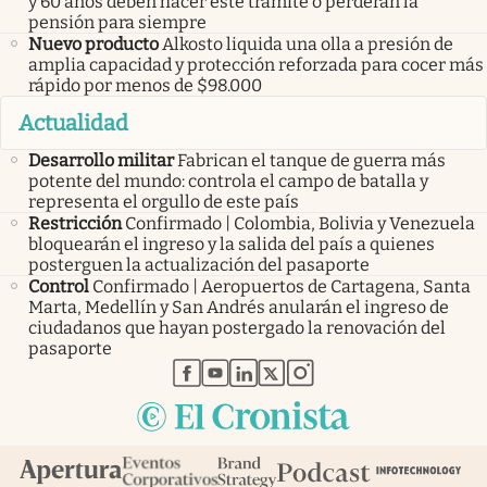
y 60 años deben hacer este trámite o perderán la
pensión para siempre
Nuevo producto
Alkosto liquida una olla a presión de
amplia capacidad y protección reforzada para cocer más
rápido por menos de $98.000
Actualidad
Desarrollo militar
Fabrican el tanque de guerra más
potente del mundo: controla el campo de batalla y
representa el orgullo de este país
Restricción
Confirmado | Colombia, Bolivia y Venezuela
bloquearán el ingreso y la salida del país a quienes
posterguen la actualización del pasaporte
Control
Confirmado | Aeropuertos de Cartagena, Santa
Marta, Medellín y San Andrés anularán el ingreso de
ciudadanos que hayan postergado la renovación del
pasaporte
abre en nueva pestaña
abre en nueva pestaña
abre en nueva pestaña
abre en nueva pestaña
abre en nueva pestaña