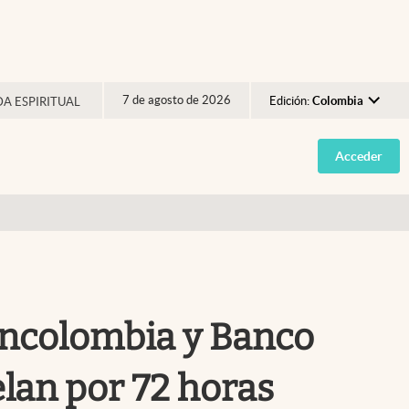
7 de agosto de 2026
Edición:
Colombia
DA ESPIRITUAL
Argentina
Acceder
España
México
USA
Colombia
Uruguay
Bancolombia y Banco
elan por 72 horas