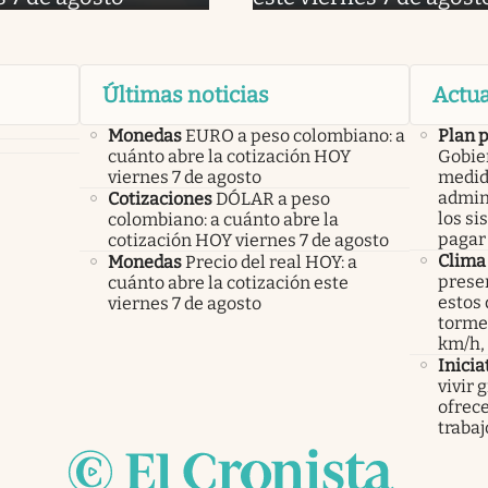
Últimas noticias
Actua
Monedas
EURO a peso colombiano: a
Plan 
cuánto abre la cotización HOY
Gobier
viernes 7 de agosto
medid
admini
Cotizaciones
DÓLAR a peso
los si
colombiano: a cuánto abre la
pagar 
cotización HOY viernes 7 de agosto
Clima
Monedas
Precio del real HOY: a
presen
cuánto abre la cotización este
estos 
viernes 7 de agosto
tormen
km/h,
Inicia
vivir 
ofrece
trabaj