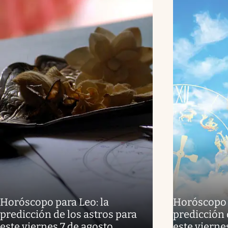
Horóscopo para Leo: la
Horóscopo p
predicción de los astros para
predicción 
este viernes 7 de agosto
este vierne