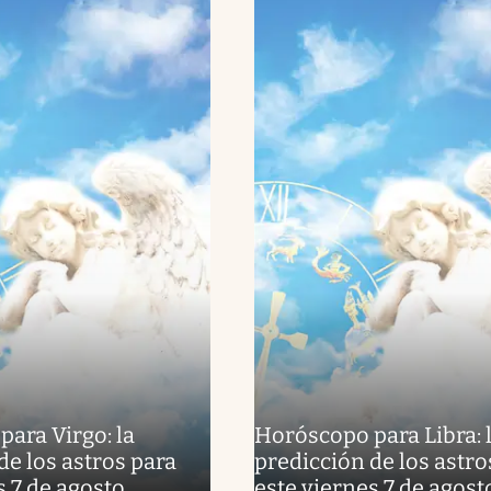
ara Virgo: la
Horóscopo para Libra: 
de los astros para
predicción de los astro
s 7 de agosto
este viernes 7 de agost