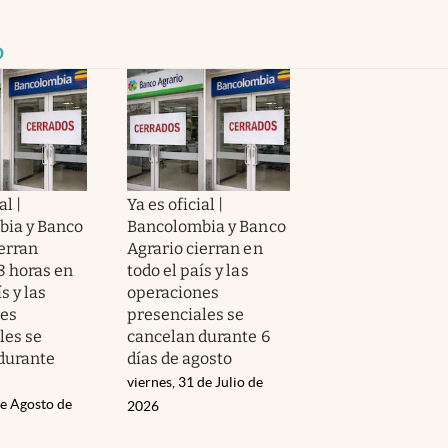
o
al |
Ya es oficial |
ia y Banco
Bancolombia y Banco
ierran
Agrario cierran en
8 horas en
todo el país y las
s y las
operaciones
nes
presenciales se
les se
cancelan durante 6
durante
días de agosto
viernes, 31 de Julio de
de Agosto de
2026