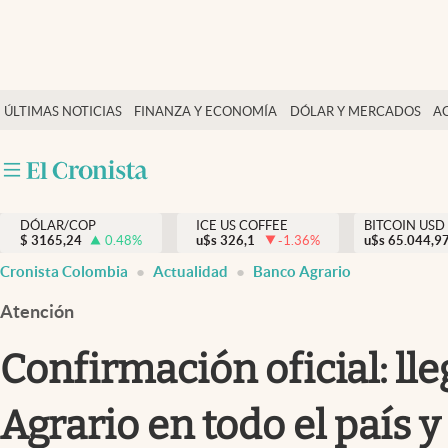
Finanzas y economía
ÚLTIMAS NOTICIAS
FINANZA Y ECONOMÍA
DÓLAR Y MERCADOS
A
Salud y nutrición
Vida espiritual
Actualidad
DÓLAR/COP
ICE US COFFEE
BITCOIN USD
Tiempo libre
$
3165,24
0.48
%
u$s
326,1
-1.36
%
u$s
65.044,9
Dólar y mercados
Cronista Colombia
Actualidad
Banco Agrario
Curiosidades
Atención
Confirmación oficial: ll
Agrario en todo el país 