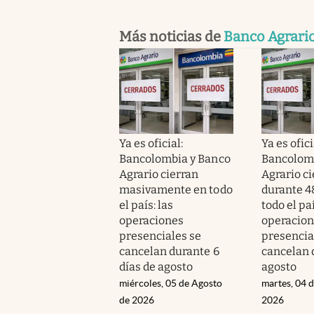
Más noticias de
Banco Agrari
Ya es oficial:
Ya es ofici
Bancolombia y Banco
Bancolomb
Agrario cierran
Agrario c
masivamente en todo
durante 4
el país: las
todo el paí
operaciones
operacio
presenciales se
presencia
cancelan durante 6
cancelan 
días de agosto
agosto
miércoles, 05 de Agosto
martes, 04 
de 2026
2026