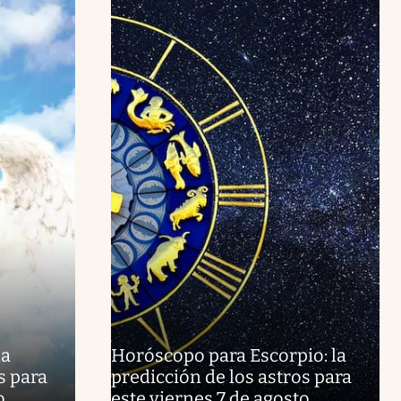
la
Horóscopo para Escorpio: la
s para
predicción de los astros para
o
este viernes 7 de agosto