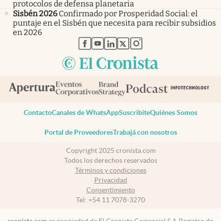
protocolos de defensa planetaria
Sisbén 2026
Confirmado por Prosperidad Social: el
puntaje en el Sisbén que necesita para recibir subsidios
en 2026
abre en nueva pestaña
abre en nueva pestaña
abre en nueva pestaña
abre en nueva pestaña
abre en nueva pestaña
Contacto
Canales de WhatsApp
Suscribite
Quiénes Somos
Portal de Proveedores
Trabajá con nosotros
Copyright 2025 cronista.com
Todos los derechos reservados
Términos y condiciones
Privacidad
Consentimiento
Tel:
+54 11 7078-3270
cronista.com
es propiedad de El Cronista Comercial S.A Registro de