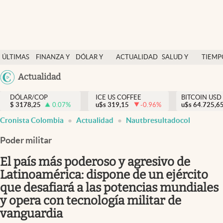
Finanzas y economía
ÚLTIMAS
FINANZA Y
DÓLAR Y
ACTUALIDAD
SALUD Y
TIEMP
Salud y nutrición
NOTICIAS
ECONOMÍA
MERCADOS
NUTRICIÓN
LIBRE
Argentina
Actualidad
Vida espiritual
España
Actualidad
DÓLAR/COP
ICE US COFFEE
BITCOIN USD
$
3178,25
0.07
%
u$s
319,15
-0.96
%
u$s
México
64.725,6
Tiempo libre
Cronista Colombia
Actualidad
Nautbresultadocol
USA
Dólar y mercados
Colombia
Poder militar
Uruguay
Curiosidades
El país más poderoso y agresivo de
Latinoamérica: dispone de un ejército
Colombia
que desafiará a las potencias mundiales
y opera con tecnología militar de
vanguardia