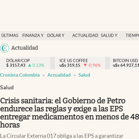
Finanzas y economía
ÚLTIMAS
FINANZA Y
DÓLAR Y
ACTUALIDAD
SALUD Y
TIEMP
Salud y nutrición
NOTICIAS
ECONOMÍA
MERCADOS
NUTRICIÓN
LIBRE
Argentina
Actualidad
Vida espiritual
España
Actualidad
DÓLAR/COP
ICE US COFFEE
BITCOIN USD
$
3157,43
0.13
%
u$s
319,15
-0.96
%
u$s
México
64.927,1
Tiempo libre
Cronista Colombia
Actualidad
Salud
USA
Dólar y mercados
Colombia
Salud
Uruguay
Curiosidades
Crisis sanitaria: el Gobierno de Petro
endurece las reglas y exige a las EPS
Colombia
entregar medicamentos en menos de 48
horas
La Circular Externa 017 obliga a las EPS a garantizar