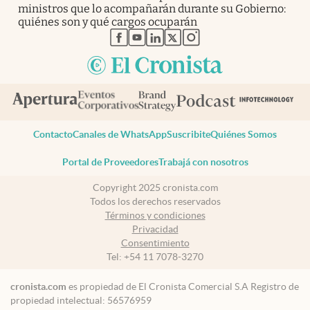
ministros que lo acompañarán durante su Gobierno:
quiénes son y qué cargos ocuparán
abre en nueva pestaña
abre en nueva pestaña
abre en nueva pestaña
abre en nueva pestaña
abre en nueva pestaña
Contacto
Canales de WhatsApp
Suscribite
Quiénes Somos
Portal de Proveedores
Trabajá con nosotros
Copyright 2025 cronista.com
Todos los derechos reservados
Términos y condiciones
Privacidad
Consentimiento
Tel:
+54 11 7078-3270
cronista.com
es propiedad de El Cronista Comercial S.A Registro de
propiedad intelectual: 56576959