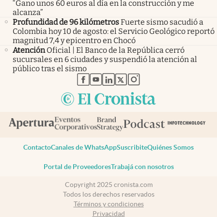
“Gano unos 60 euros al día en la construcción y me
alcanza”
Profundidad de 96 kilómetros
Fuerte sismo sacudió a
Colombia hoy 10 de agosto: el Servicio Geológico reportó
magnitud 7,4 y epicentro en Chocó
Atención
Oficial | El Banco de la República cerró
sucursales en 6 ciudades y suspendió la atención al
público tras el sismo
abre en nueva pestaña
abre en nueva pestaña
abre en nueva pestaña
abre en nueva pestaña
abre en nueva pestaña
Contacto
Canales de WhatsApp
Suscribite
Quiénes Somos
Portal de Proveedores
Trabajá con nosotros
Copyright 2025 cronista.com
Todos los derechos reservados
Términos y condiciones
Privacidad