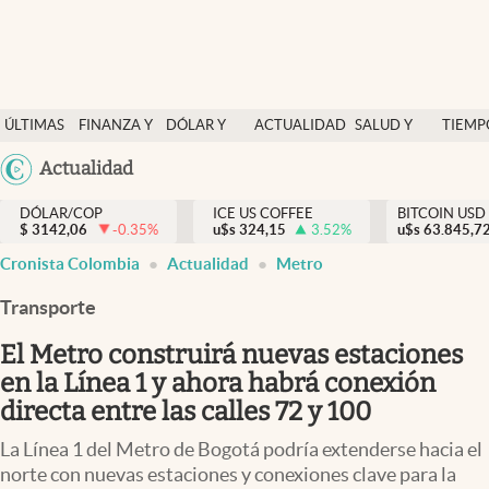
Finanzas y economía
ÚLTIMAS
FINANZA Y
DÓLAR Y
ACTUALIDAD
SALUD Y
TIEMP
Salud y nutrición
NOTICIAS
ECONOMÍA
MERCADOS
NUTRICIÓN
LIBRE
Argentina
Actualidad
Vida espiritual
España
Actualidad
DÓLAR/COP
ICE US COFFEE
BITCOIN USD
$
3142,06
-0.35
%
u$s
324,15
3.52
%
u$s
México
63.845,7
Tiempo libre
Cronista Colombia
Actualidad
Metro
USA
Dólar y mercados
Colombia
Transporte
Uruguay
Curiosidades
El Metro construirá nuevas estaciones
en la Línea 1 y ahora habrá conexión
Colombia
directa entre las calles 72 y 100
La Línea 1 del Metro de Bogotá podría extenderse hacia el
norte con nuevas estaciones y conexiones clave para la