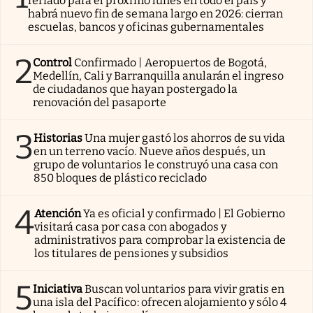
feriado para el próximo lunes en todo el país y
habrá nuevo fin de semana largo en 2026: cierran
escuelas, bancos y oficinas gubernamentales
2
Control
Confirmado | Aeropuertos de Bogotá,
Medellín, Cali y Barranquilla anularán el ingreso
de ciudadanos que hayan postergado la
renovación del pasaporte
3
Historias
Una mujer gastó los ahorros de su vida
en un terreno vacío. Nueve años después, un
grupo de voluntarios le construyó una casa con
850 bloques de plástico reciclado
4
Atención
Ya es oficial y confirmado | El Gobierno
visitará casa por casa con abogados y
administrativos para comprobar la existencia de
los titulares de pensiones y subsidios
5
Iniciativa
Buscan voluntarios para vivir gratis en
una isla del Pacífico: ofrecen alojamiento y sólo 4