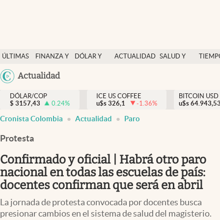
Finanzas y economía
ÚLTIMAS
FINANZA Y
DÓLAR Y
ACTUALIDAD
SALUD Y
TIEMP
Salud y nutrición
NOTICIAS
ECONOMÍA
MERCADOS
NUTRICIÓN
LIBRE
Argentina
Actualidad
Vida espiritual
España
Actualidad
DÓLAR/COP
ICE US COFFEE
BITCOIN USD
$
3157,43
0.24
%
u$s
326,1
-1.36
%
u$s
México
64.943,5
Tiempo libre
Cronista Colombia
Actualidad
Paro
USA
Dólar y mercados
Colombia
Protesta
Uruguay
Curiosidades
Confirmado y oficial | Habrá otro paro
nacional en todas las escuelas de país:
Colombia
docentes confirman que será en abril
La jornada de protesta convocada por docentes busca
presionar cambios en el sistema de salud del magisterio.