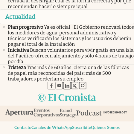
cerrada al descargar: cuál es la forma correcta y por qué
recomiendan hacerlo siempre igual
Actualidad
Plan progresivo
Ya es oficial | El Gobierno renovará todos
los medidores de agua: personal administrativo y
técnicos verificarán los sistemas y los usuarios deberán
pagar el total de la instalación
Iniciativa
Buscan voluntarios para vivir gratis en una isla
del Pacífico: ofrecen alojamiento y sólo 4 horas de trabajo
por día
Tristeza
Tras más de 60 años, cierra una de las fábricas
de papel más reconocidas del país: más de 500
trabajadores perderían su empleo
abre en nueva pestaña
abre en nueva pestaña
abre en nueva pestaña
abre en nueva pestaña
abre en nueva pestaña
Contacto
Canales de WhatsApp
Suscribite
Quiénes Somos