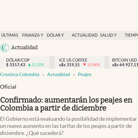
Finanzas y economía
ÚLTIMAS
FINANZA Y
DÓLAR Y
ACTUALIDAD
SALUD Y
TIEMP
Salud y nutrición
NOTICIAS
ECONOMÍA
MERCADOS
NUTRICIÓN
LIBRE
Argentina
Actualidad
Vida espiritual
España
Actualidad
DÓLAR/COP
ICE US COFFEE
BITCOIN USD
$
3157,43
0.13
%
u$s
319,15
-0.96
%
u$s
México
64.927,1
Tiempo libre
Cronista Colombia
Actualidad
Peajes
USA
Dólar y mercados
Colombia
Oficial
Uruguay
Curiosidades
Confirmado: aumentarán los peajes en
Colombia a partir de diciembre
Colombia
El Gobierno está evaluando la posibilidad de implementar
un nuevo aumento en las tarifas de los peajes a partir de
diciembre. ¿Qué sucederá?