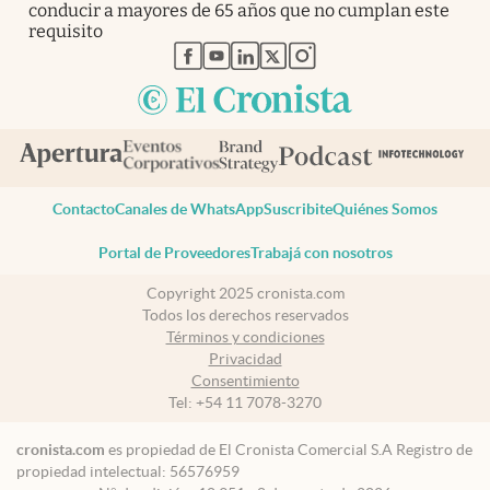
conducir a mayores de 65 años que no cumplan este
requisito
abre en nueva pestaña
abre en nueva pestaña
abre en nueva pestaña
abre en nueva pestaña
abre en nueva pestaña
Contacto
Canales de WhatsApp
Suscribite
Quiénes Somos
Portal de Proveedores
Trabajá con nosotros
Copyright 2025 cronista.com
Todos los derechos reservados
Términos y condiciones
Privacidad
Consentimiento
Tel:
+54 11 7078-3270
cronista.com
es propiedad de El Cronista Comercial S.A Registro de
propiedad intelectual: 56576959