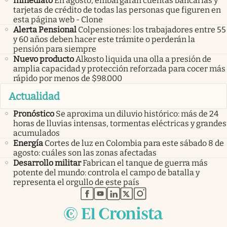
Inmediato
En agosto, embargarán cuentas bancarias y
tarjetas de crédito de todas las personas que figuren en
esta página web - Clone
Alerta Pensional
Colpensiones: los trabajadores entre 55
y 60 años deben hacer este trámite o perderán la
pensión para siempre
Nuevo producto
Alkosto liquida una olla a presión de
amplia capacidad y protección reforzada para cocer más
rápido por menos de $98.000
Actualidad
Pronóstico
Se aproxima un diluvio histórico: más de 24
horas de lluvias intensas, tormentas eléctricas y grandes
acumulados
Energía
Cortes de luz en Colombia para este sábado 8 de
agosto: cuáles son las zonas afectadas
Desarrollo militar
Fabrican el tanque de guerra más
potente del mundo: controla el campo de batalla y
representa el orgullo de este país
abre en nueva pestaña
abre en nueva pestaña
abre en nueva pestaña
abre en nueva pestaña
abre en nueva pestaña