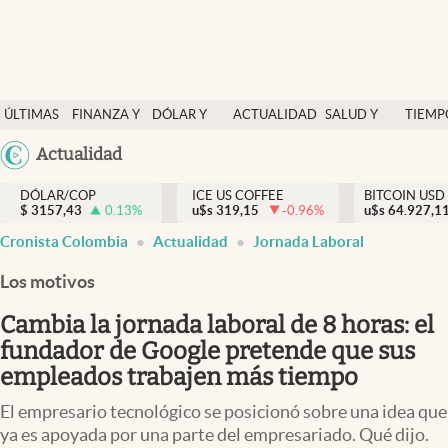
Finanzas y economía
ÚLTIMAS
FINANZA Y
DÓLAR Y
ACTUALIDAD
SALUD Y
TIEMP
Salud y nutrición
NOTICIAS
ECONOMÍA
MERCADOS
NUTRICIÓN
LIBRE
Argentina
Actualidad
Vida espiritual
España
Actualidad
DÓLAR/COP
ICE US COFFEE
BITCOIN USD
$
3157,43
0.13
%
u$s
319,15
-0.96
%
u$s
México
64.927,1
Tiempo libre
Cronista Colombia
Actualidad
Jornada Laboral
USA
Dólar y mercados
Colombia
Los motivos
Uruguay
Curiosidades
Cambia la jornada laboral de 8 horas: el
fundador de Google pretende que sus
Colombia
empleados trabajen más tiempo
El empresario tecnológico se posicionó sobre una idea que
ya es apoyada por una parte del empresariado. Qué dijo.