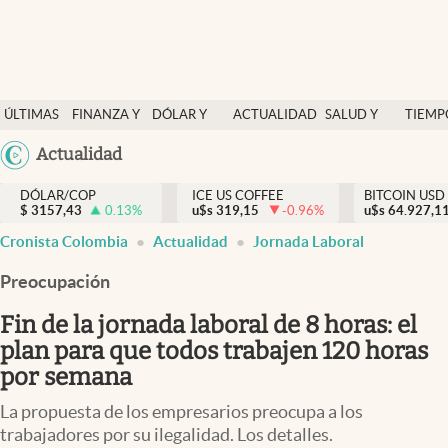
Finanzas y economía
ÚLTIMAS
FINANZA Y
DÓLAR Y
ACTUALIDAD
SALUD Y
TIEMP
Salud y nutrición
NOTICIAS
ECONOMÍA
MERCADOS
NUTRICIÓN
LIBRE
Argentina
Actualidad
Vida espiritual
España
Actualidad
DÓLAR/COP
ICE US COFFEE
BITCOIN USD
$
3157,43
0.13
%
u$s
319,15
-0.96
%
u$s
México
64.927,1
Tiempo libre
Cronista Colombia
Actualidad
Jornada Laboral
USA
Dólar y mercados
Colombia
Preocupación
Uruguay
Curiosidades
Fin de la jornada laboral de 8 horas: el
plan para que todos trabajen 120 horas
Colombia
por semana
La propuesta de los empresarios preocupa a los
trabajadores por su ilegalidad. Los detalles.