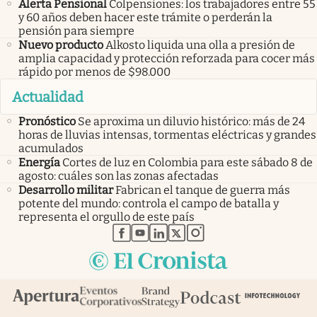
Alerta Pensional
Colpensiones: los trabajadores entre 55
y 60 años deben hacer este trámite o perderán la
pensión para siempre
Nuevo producto
Alkosto liquida una olla a presión de
amplia capacidad y protección reforzada para cocer más
rápido por menos de $98.000
Actualidad
Pronóstico
Se aproxima un diluvio histórico: más de 24
horas de lluvias intensas, tormentas eléctricas y grandes
acumulados
Energía
Cortes de luz en Colombia para este sábado 8 de
agosto: cuáles son las zonas afectadas
Desarrollo militar
Fabrican el tanque de guerra más
potente del mundo: controla el campo de batalla y
representa el orgullo de este país
abre en nueva pestaña
abre en nueva pestaña
abre en nueva pestaña
abre en nueva pestaña
abre en nueva pestaña