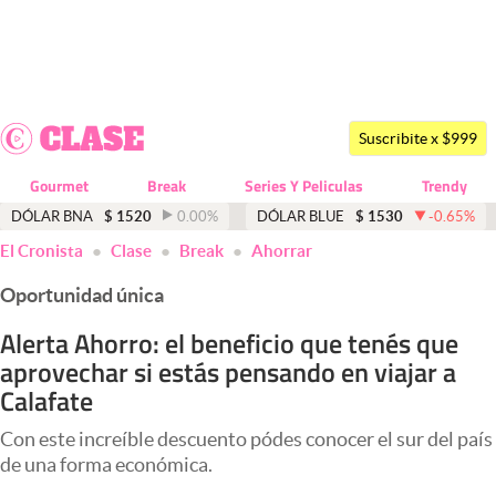
Últimas noticias
Dólar
Suscribite x $999
Members
Gourmet
Break
Series Y Peliculas
Trendy
Economía y Política
DÓLAR BNA
$
1520
0.00
%
DÓLAR BLUE
$
1530
-0.65
%
El Cronista
Clase
Break
Ahorrar
Finanzas y Mercados
Oportunidad única
Mercados Online
Alerta Ahorro: el beneficio que tenés que
Negocios
aprovechar si estás pensando en viajar a
Columnistas
Calafate
Otras secciones
Con este increíble descuento pódes conocer el sur del país
de una forma económica.
Apertura