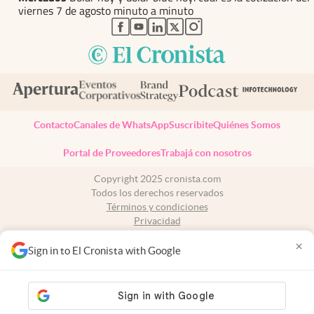
viernes 7 de agosto minuto a minuto
abre en nueva pestaña
abre en nueva pestaña
abre en nueva pestaña
abre en nueva pestaña
abre en nueva pestaña
Contacto
Canales de WhatsApp
Suscribite
Quiénes Somos
Portal de Proveedores
Trabajá con nosotros
Copyright 2025 cronista.com
Todos los derechos reservados
Términos y condiciones
Privacidad
Consentimiento
×
Tel:
+54 11 7078-3270
Sign in to El Cronista with Google
cronista.com
es propiedad de El Cronista Comercial S.A Registro de
propiedad intelectual: 56576959
N° de edición: 10.950 - 7 de agosto de 2026