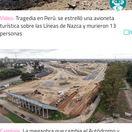
Video
.
Tragedia en Perú: se estrelló una avioneta
turística sobre las Líneas de Nazca y murieron 13
personas
Cambios
.
La megaobra que cambia el Autódromo y