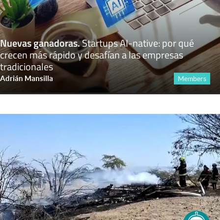
Nuevas ganadoras
.
Startups AI-native: por qué
crecen más rápido y desafían a las empresas
tradicionales
Adrián Mansilla
Members