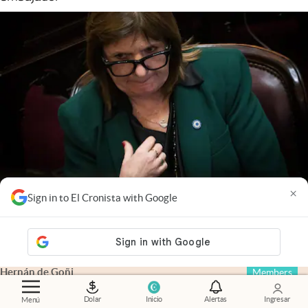
×
Sign in to El Cronista with Google
Zoom editorial
.
Los pesos no van a crecer, solo van a
cambiar de mano
Hernán de Goñi
Members
Dolar
Inicio
Alertas
Ingresar
Menú