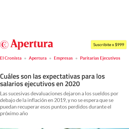
Últimas noticias
Dólar
Argentina
Members
Suscribite x $999
España
Economía y Política
El Cronista
Apertura
Empresas
Paritarias Ejecutivos
México
Finanzas y Mercados
USA
Cuáles son las expectativas para los
Mercados Online
Colombia
salarios ejecutivos en 2020
Uruguay
Negocios
Las sucesivas devaluaciones dejaron a los sueldos por
Columnistas
debajo de la inflación en 2019, y no se espera que se
puedan recuperar esos puntos perdidos durante el
Otras secciones
próximo año
Apertura