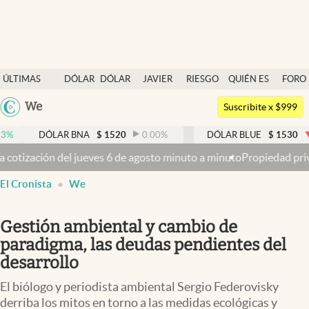
Últimas noticias
ÚLTIMAS
DÓLAR
DÓLAR
JAVIER
RIESGO
QUIÉN ES
FORO
Dólar
NOTICIAS
BLUE
MILEI
PAÍS
QUIÉN
Argentina
We
Members
Suscribite x $999
España
Economía y Política
DÓLAR BNA
$
1520
0.00
%
DÓLAR BLUE
$
1530
-0.65
%
México
es 6 de agosto minuto a minuto
Propiedad privada: con cruces y chic
Finanzas y Mercados
USA
El Cronista
We
Mercados Online
Colombia
Uruguay
Negocios
Gestión ambiental y cambio de
Columnistas
paradigma, las deudas pendientes del
desarrollo
Otras secciones
El biólogo y periodista ambiental Sergio Federovisky
Apertura
derriba los mitos en torno a las medidas ecológicas y