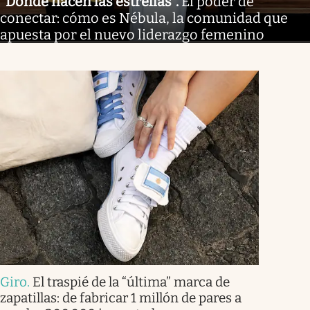
"Donde nacen las estrellas"
.
El poder de
conectar: cómo es Nébula, la comunidad que
apuesta por el nuevo liderazgo femenino
Giro
.
El traspié de la “última” marca de
zapatillas: de fabricar 1 millón de pares a