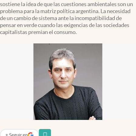
sostiene la idea de que las cuestiones ambientales son un
Infotechnology
problema para la matriz política argentina. La necesidad
Clase
de un cambio de sistema ante la incompatibilidad de
pensar en verde cuando las exigencias de las sociedades
Clima
capitalistas premian el consumo.
Mundial 2026
Eventos Corporativos
El Cronista Studio
Mediakit
abre en nueva pestaña
Argentina
+
Seguir
en