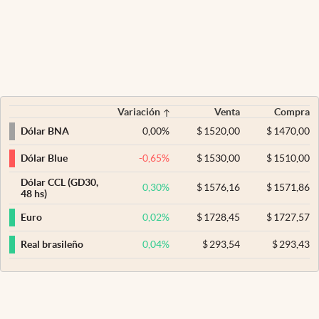
Variación
Venta
Compra
0,00
%
$
1520,00
$
1470,00
Dólar BNA
-0,65
%
$
1530,00
$
1510,00
Dólar Blue
Dólar CCL (GD30,
0,30
%
$
1576,16
$
1571,86
48 hs)
0,02
%
$
1728,45
$
1727,57
Euro
0,04
%
$
293,54
$
293,43
Real brasileño