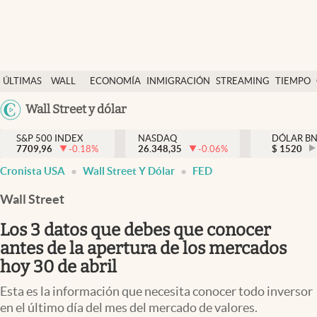
Últimas Noticias
ÚLTIMAS
WALL
ECONOMÍA
INMIGRACIÓN
STREAMING
TIEMPO
Finanzas y economía
NOTICIAS
STREET
Argentina
Wall Street y dólar
Wall Street y dólar
Y
España
Inmigración
DÓLAR
S&P 500 INDEX
NASDAQ
DÓLAR B
7709,96
-0.18
%
26.348,35
-0.06
%
México
$
1520
Trending
Cronista USA
Wall Street Y Dólar
FED
USA
Tiempo
Colombia
Wall Street
Uruguay
Ciencia y salud
Los 3 datos que debes que conocer
Espiritual
antes de la apertura de los mercados
hoy 30 de abril
Streaming
Esta es la información que necesita conocer todo inversor
PC y mobile
en el último día del mes del mercado de valores.