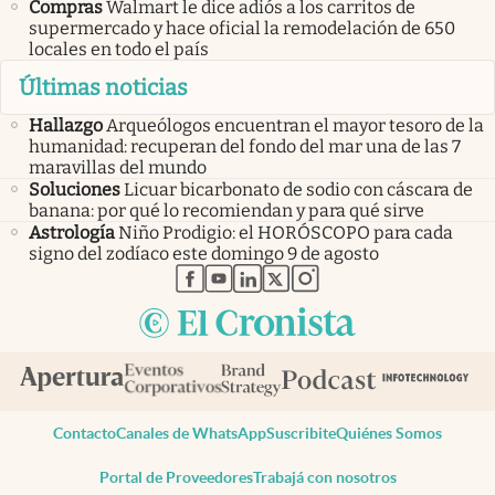
Compras
Walmart le dice adiós a los carritos de
supermercado y hace oficial la remodelación de 650
locales en todo el país
Últimas noticias
Hallazgo
Arqueólogos encuentran el mayor tesoro de la
humanidad: recuperan del fondo del mar una de las 7
maravillas del mundo
Soluciones
Licuar bicarbonato de sodio con cáscara de
banana: por qué lo recomiendan y para qué sirve
Astrología
Niño Prodigio: el HORÓSCOPO para cada
signo del zodíaco este domingo 9 de agosto
abre en nueva pestaña
abre en nueva pestaña
abre en nueva pestaña
abre en nueva pestaña
abre en nueva pestaña
Contacto
Canales de WhatsApp
Suscribite
Quiénes Somos
Portal de Proveedores
Trabajá con nosotros