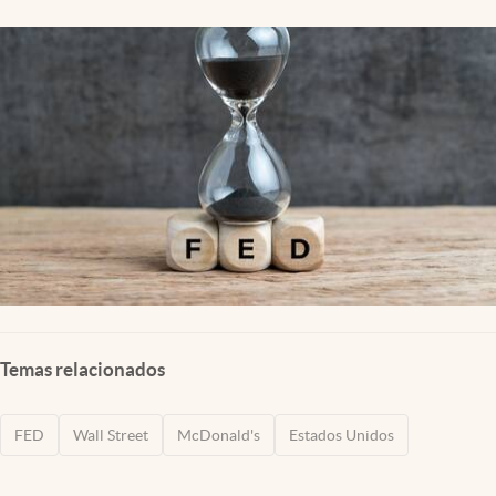
Lifestyle
USA
Temas relacionados
FED
Wall Street
McDonald's
Estados Unidos