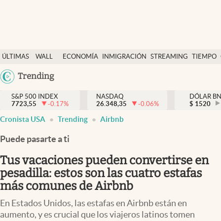
Últimas Noticias
ÚLTIMAS
WALL
ECONOMÍA
INMIGRACIÓN
STREAMING
TIEMPO
Finanzas y economía
NOTICIAS
STREET
Argentina
Trending
Wall Street y dólar
Y
España
Inmigración
DÓLAR
S&P 500 INDEX
NASDAQ
DÓLAR B
7723,55
-0.17
%
26.348,35
-0.06
%
México
$
1520
Trending
Cronista USA
Trending
Airbnb
USA
Tiempo
Colombia
Puede pasarte a ti
Uruguay
Ciencia y salud
Tus vacaciones pueden convertirse en
Espiritual
pesadilla: estos son las cuatro estafas
más comunes de Airbnb
Streaming
En Estados Unidos, las estafas en Airbnb están en
PC y mobile
aumento, y es crucial que los viajeros latinos tomen