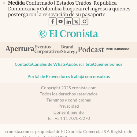
Medida
Confirmado | Estados Unidos, República
Dominicana y Colombia bloquean el ingreso a quienes
postergaron la renovación de su pasaporte
abre en nueva pestaña
abre en nueva pestaña
abre en nueva pestaña
abre en nueva pestaña
abre en nueva pestaña
Contacto
Canales de WhatsApp
Suscribite
Quiénes Somos
Portal de Proveedores
Trabajá con nosotros
Copyright 2025 cronista.com
Todos los derechos reservados
Términos y condiciones
Privacidad
Consentimiento
Tel:
+54 11 7078-3270
cronista.com
es propiedad de El Cronista Comercial S.A Registro de