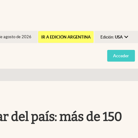
de agosto de 2026
IR A EDICIÓN ARGENTINA
Edición:
USA
Argentina
Acceder
España
México
USA
Colombia
Uruguay
r del país: más de 150