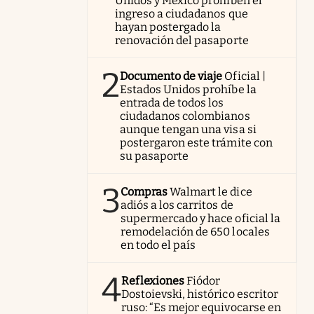
Unidos y México prohíben el
ingreso a ciudadanos que
hayan postergado la
renovación del pasaporte
2
Documento de viaje
Oficial |
Estados Unidos prohíbe la
entrada de todos los
ciudadanos colombianos
aunque tengan una visa si
postergaron este trámite con
su pasaporte
3
Compras
Walmart le dice
adiós a los carritos de
supermercado y hace oficial la
remodelación de 650 locales
en todo el país
4
Reflexiones
Fiódor
Dostoievski, histórico escritor
ruso: “Es mejor equivocarse en