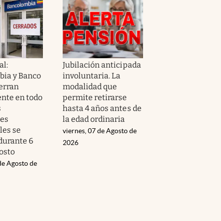
al:
Jubilación anticipada
ia y Banco
involuntaria. La
ierran
modalidad que
nte en todo
permite retirarse
s
hasta 4 años antes de
nes
la edad ordinaria
les se
viernes, 07 de Agosto de
durante 6
2026
osto
de Agosto de