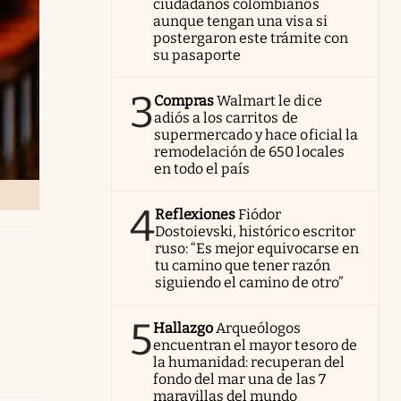
ciudadanos colombianos
aunque tengan una visa si
postergaron este trámite con
su pasaporte
3
Compras
Walmart le dice
adiós a los carritos de
supermercado y hace oficial la
remodelación de 650 locales
en todo el país
4
Reflexiones
Fiódor
Dostoievski, histórico escritor
ruso: “Es mejor equivocarse en
tu camino que tener razón
siguiendo el camino de otro”
5
Hallazgo
Arqueólogos
encuentran el mayor tesoro de
la humanidad: recuperan del
fondo del mar una de las 7
maravillas del mundo