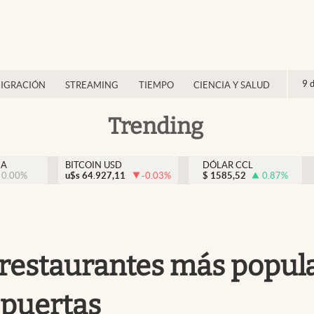
9 
IGRACIÓN
STREAMING
TIEMPO
CIENCIA Y SALUD
Trending
NA
BITCOIN USD
DÓLAR CCL
0.00
%
u$s
64.927,11
-0.03
%
$
1585,52
0.87
%
 restaurantes más popula
 puertas