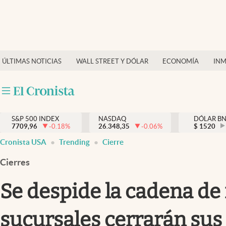
Últimas Noticias
Finanzas y economía
ÚLTIMAS NOTICIAS
WALL STREET Y DÓLAR
ECONOMÍA
INM
Wall Street y dólar
Inmigración
Trending
S&P 500 INDEX
NASDAQ
DÓLAR B
7709,96
-0.18
%
26.348,35
-0.06
%
$
1520
Tiempo
Cronista USA
Trending
Cierre
Ciencia y salud
Cierres
Espiritual
Se despide la cadena de
Streaming
sucursales cerrarán sus
PC y mobile