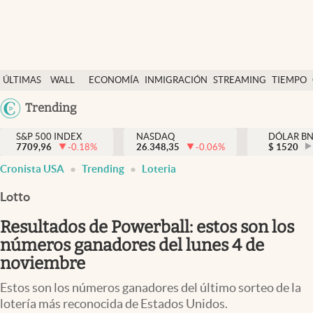
Últimas Noticias
ÚLTIMAS
WALL
ECONOMÍA
INMIGRACIÓN
STREAMING
TIEMPO
Finanzas y economía
NOTICIAS
STREET
Argentina
Trending
Wall Street y dólar
Y
España
Inmigración
DÓLAR
S&P 500 INDEX
NASDAQ
DÓLAR B
7709,96
-0.18
%
26.348,35
-0.06
%
México
$
1520
Trending
Cronista USA
Trending
Loteria
USA
Tiempo
Colombia
Lotto
Uruguay
Ciencia y salud
Resultados de Powerball: estos son los
Espiritual
números ganadores del lunes 4 de
noviembre
Streaming
Estos son los números ganadores del último sorteo de la
PC y mobile
lotería más reconocida de Estados Unidos.