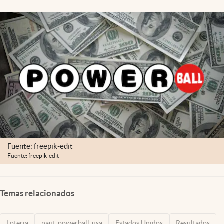
Lifestyle
USA
Fuente: freepik-edit
Fuente: freepik-edit
Temas relacionados
Loteria
naut-powerball-usa
Estados Unidos
Resultados