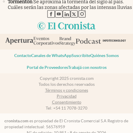
Tormentón
Se aproxima la tormenta del siglo al país.
Cuáles serán las zonas afectadas por las intensas lluvias
abre en nueva pestaña
abre en nueva pestaña
abre en nueva pestaña
abre en nueva pestaña
abre en nueva pestaña
Contacto
Canales de WhatsApp
Suscribite
Quiénes Somos
Portal de Proveedores
Trabajá con nosotros
Copyright 2025 cronista.com
Todos los derechos reservados
Términos y condiciones
Privacidad
Consentimiento
Tel:
+54 11 7078-3270
cronista.com
es propiedad de El Cronista Comercial S.A Registro de
propiedad intelectual: 56576959
N° de edición: 10.951 - 8 de agosto de 2026