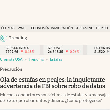
Últimas Noticias
ÚLTIMAS
WALL
ECONOMÍA
INMIGRACIÓN
STREAMING
TIEMPO
Finanzas y economía
NOTICIAS
STREET
Argentina
Trending
Wall Street y dólar
Y
España
Inmigración
DÓLAR
S&P 500 INDEX
NASDAQ
DÓLAR B
7709,96
-0.18
%
26.348,35
-0.06
%
México
$
1520
Trending
Cronista USA
Trending
Estafas
USA
Tiempo
Colombia
Precaución
Uruguay
Ciencia y salud
Ola de estafas en peajes: la inquietante
Espiritual
advertencia de FBI sobre robo de datos
Streaming
Muchos conductores son víctimas de estafas vía mensajes
de texto que roban datos y dinero. ¿Cómo protegerse?
PC y mobile