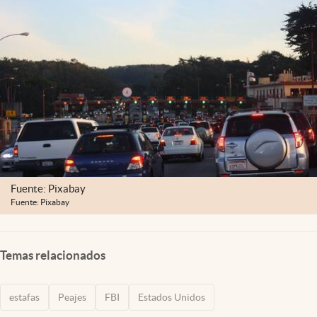
Lifestyle
USA
Fuente: Pixabay
Fuente: Pixabay
Temas relacionados
estafas
Peajes
FBI
Estados Unidos