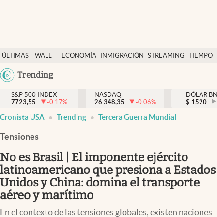
Últimas Noticias
ÚLTIMAS
WALL
ECONOMÍA
INMIGRACIÓN
STREAMING
TIEMPO
Finanzas y economía
NOTICIAS
STREET
Argentina
Trending
Wall Street y dólar
Y
España
Inmigración
DÓLAR
S&P 500 INDEX
NASDAQ
DÓLAR B
7723,55
-0.17
%
26.348,35
-0.06
%
México
$
1520
Trending
Cronista USA
Trending
Tercera Guerra Mundial
USA
Tiempo
Colombia
Tensiones
Uruguay
Ciencia y salud
No es Brasil | El imponente ejército
Espiritual
latinoamericano que presiona a Estados
Unidos y China: domina el transporte
Streaming
aéreo y marítimo
PC y mobile
En el contexto de las tensiones globales, existen naciones