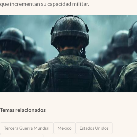
que incrementan su capacidad militar.
Lifestyle
USA
Temas relacionados
Tercera Guerra Mundial
México
Estados Unidos