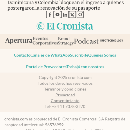
Dominicana y Colombia bloquean el ingreso a quienes
postergaron la renovación de su pasaporte
abre en nueva pestaña
abre en nueva pestaña
abre en nueva pestaña
abre en nueva pestaña
abre en nueva pestaña
Contacto
Canales de WhatsApp
Suscribite
Quiénes Somos
Portal de Proveedores
Trabajá con nosotros
Copyright 2025 cronista.com
Todos los derechos reservados
Términos y condiciones
Privacidad
Consentimiento
Tel:
+54 11 7078-3270
cronista.com
es propiedad de El Cronista Comercial S.A Registro de
propiedad intelectual: 56576959