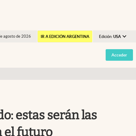
de agosto de 2026
IR A EDICIÓN ARGENTINA
Edición:
USA
Argentina
Acceder
España
México
USA
Colombia
Uruguay
o: estas serán las
 el futuro