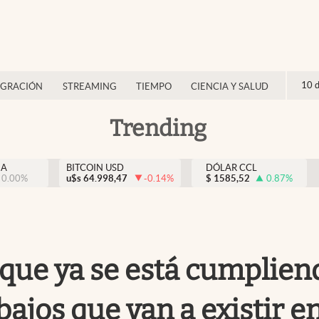
10 
IGRACIÓN
STREAMING
TIEMPO
CIENCIA Y SALUD
Trending
NA
BITCOIN USD
DÓLAR CCL
0.00
%
u$s
64.998,47
-0.14
%
$
1585,52
0.87
%
 que ya se está cumpliend
ajos que van a existir en