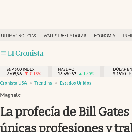
Últimas Noticias
Finanzas y economía
ÚLTIMAS NOTICIAS
WALL STREET Y DÓLAR
ECONOMÍA
INM
Wall Street y dólar
Inmigración
Trending
S&P 500 INDEX
NASDAQ
DÓLAR B
7709,96
-0.18
%
26.690,62
1.30
%
$
1520
Tiempo
Cronista USA
Trending
Estados Unidos
Ciencia y salud
Magnate
Espiritual
La profecía de Bill Gates
Streaming
únicas profesiones y trab
PC y mobile