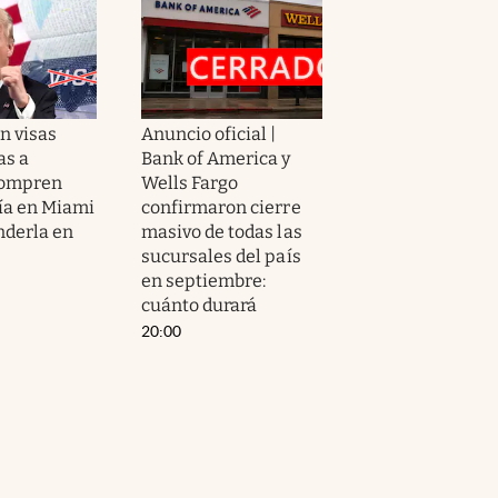
n visas
Anuncio oficial |
as a
Bank of America y
compren
Wells Fargo
ía en Miami
confirmaron cierre
nderla en
masivo de todas las
sucursales del país
en septiembre:
cuánto durará
20:00