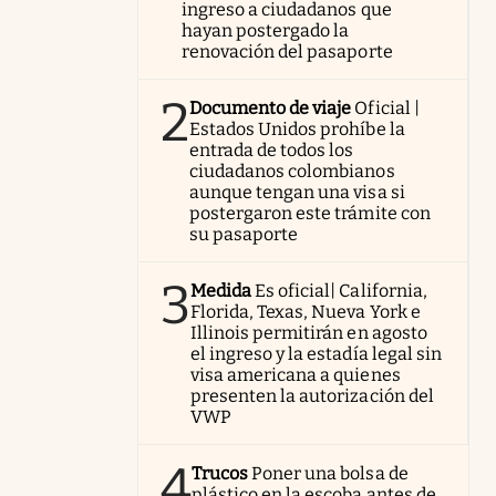
ingreso a ciudadanos que
hayan postergado la
renovación del pasaporte
2
Documento de viaje
Oficial |
Estados Unidos prohíbe la
entrada de todos los
ciudadanos colombianos
aunque tengan una visa si
postergaron este trámite con
su pasaporte
3
Medida
Es oficial| California,
Florida, Texas, Nueva York e
Illinois permitirán en agosto
el ingreso y la estadía legal sin
visa americana a quienes
presenten la autorización del
VWP
4
Trucos
Poner una bolsa de
plástico en la escoba antes de