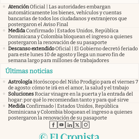
Atención
Oficial | Las autoridades embargan
automáticamente los bienes, vehículos y cuentas
bancarias de todos los ciudadanos y extranjeros que
postergaron el Aviso Final
Medida
Confirmado | Estados Unidos, República
Dominicana y Colombia bloquean el ingreso a quienes
postergaron la renovación de su pasaporte
Descanso extendido
Oficial | El Gobierno decretó feriado
para este lunes 10 de agosto y llega un nuevo fin de
semana largo para millones de trabajadores
Últimas noticias
Astrología
Horóscopo del Niño Prodigio para el viernes 7
de agosto: cómo te irá en el amor, la salud y el trabajo
Soluciones
Rociar vinagre en la puerta y la entrada del
hogar: por qué lo recomiendan tanto y para qué sirve
Medida
Confirmado | Estados Unidos, República
Dominicana y Colombia bloquean el ingreso a quienes
postergaron la renovación de su pasaporte
abre en nueva pestaña
abre en nueva pestaña
abre en nueva pestaña
abre en nueva pestaña
abre en nueva pestaña