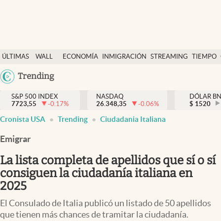
Últimas Noticias
ÚLTIMAS
WALL
ECONOMÍA
INMIGRACIÓN
STREAMING
TIEMPO
Finanzas y economía
NOTICIAS
STREET
Argentina
Trending
Wall Street y dólar
Y
España
Inmigración
DÓLAR
S&P 500 INDEX
NASDAQ
DÓLAR B
7723,55
-0.17
%
26.348,35
-0.06
%
México
$
1520
Trending
Cronista USA
Trending
Ciudadania Italiana
USA
Tiempo
Colombia
Emigrar
Uruguay
Ciencia y salud
La lista completa de apellidos que sí o sí
Espiritual
consiguen la ciudadanía italiana en
2025
Streaming
El Consulado de Italia publicó un listado de 50 apellidos
PC y mobile
que tienen más chances de tramitar la ciudadanía.