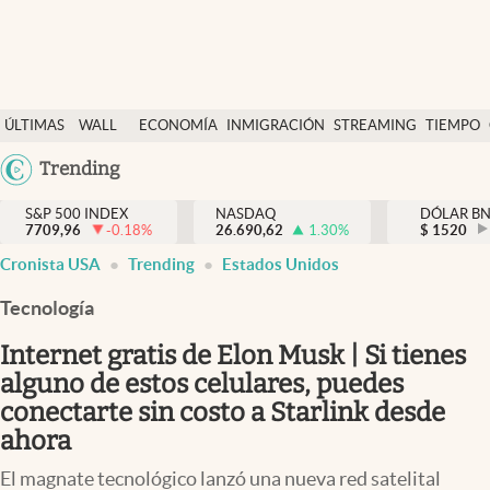
Últimas Noticias
ÚLTIMAS
WALL
ECONOMÍA
INMIGRACIÓN
STREAMING
TIEMPO
Finanzas y economía
NOTICIAS
STREET
Argentina
Trending
Wall Street y dólar
Y
España
Inmigración
DÓLAR
S&P 500 INDEX
NASDAQ
DÓLAR B
7709,96
-0.18
%
26.690,62
1.30
%
México
$
1520
Trending
Cronista USA
Trending
Estados Unidos
USA
Tiempo
Colombia
Tecnología
Uruguay
Ciencia y salud
Internet gratis de Elon Musk | Si tienes
Espiritual
alguno de estos celulares, puedes
conectarte sin costo a Starlink desde
Streaming
ahora
PC y mobile
El magnate tecnológico lanzó una nueva red satelital