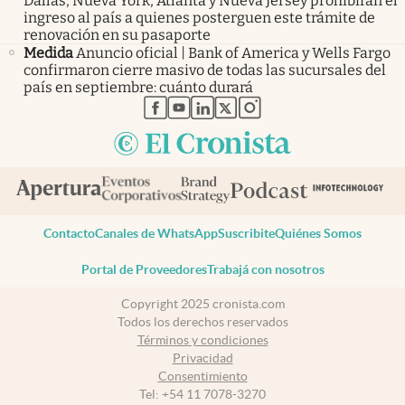
Dallas, Nueva York, Atlanta y Nueva Jersey prohibirán el
ingreso al país a quienes posterguen este trámite de
renovación en su pasaporte
Medida
Anuncio oficial | Bank of America y Wells Fargo
confirmaron cierre masivo de todas las sucursales del
país en septiembre: cuánto durará
abre en nueva pestaña
abre en nueva pestaña
abre en nueva pestaña
abre en nueva pestaña
abre en nueva pestaña
Contacto
Canales de WhatsApp
Suscribite
Quiénes Somos
Portal de Proveedores
Trabajá con nosotros
Copyright 2025 cronista.com
Todos los derechos reservados
Términos y condiciones
Privacidad
Consentimiento
Tel:
+54 11 7078-3270