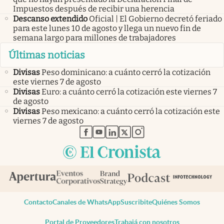
Impuestos después de recibir una herencia
Descanso extendido
Oficial | El Gobierno decretó feriado
para este lunes 10 de agosto y llega un nuevo fin de
semana largo para millones de trabajadores
Últimas noticias
Divisas
Peso dominicano: a cuánto cerró la cotización
este viernes 7 de agosto
Divisas
Euro: a cuánto cerró la cotización este viernes 7
de agosto
Divisas
Peso mexicano: a cuánto cerró la cotización este
viernes 7 de agosto
abre en nueva pestaña
abre en nueva pestaña
abre en nueva pestaña
abre en nueva pestaña
abre en nueva pestaña
Contacto
Canales de WhatsApp
Suscribite
Quiénes Somos
Portal de Proveedores
Trabajá con nosotros