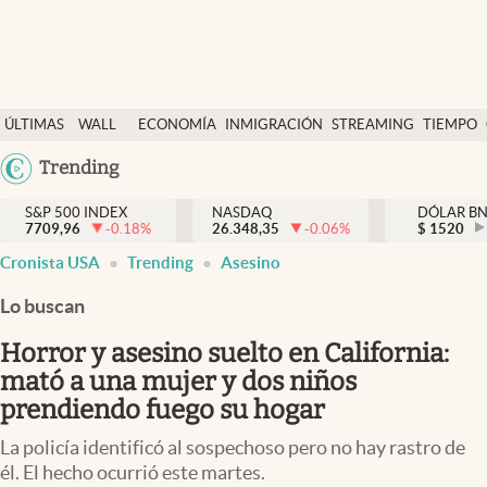
Últimas Noticias
ÚLTIMAS
WALL
ECONOMÍA
INMIGRACIÓN
STREAMING
TIEMPO
Finanzas y economía
NOTICIAS
STREET
Argentina
Trending
Wall Street y dólar
Y
España
Inmigración
DÓLAR
S&P 500 INDEX
NASDAQ
DÓLAR B
7709,96
-0.18
%
26.348,35
-0.06
%
México
$
1520
Trending
Cronista USA
Trending
Asesino
USA
Tiempo
Colombia
Lo buscan
Uruguay
Ciencia y salud
Horror y asesino suelto en California:
Espiritual
mató a una mujer y dos niños
prendiendo fuego su hogar
Streaming
La policía identificó al sospechoso pero no hay rastro de
PC y mobile
él. El hecho ocurrió este martes.