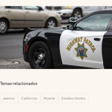
Lifestyle
USA
Temas relacionados
asesino
California
Muerte
Estados Unidos