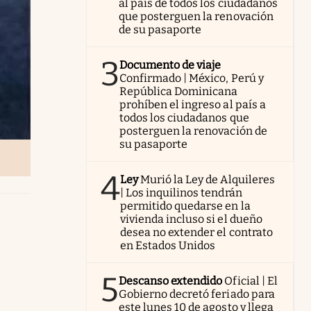
al país de todos los ciudadanos
que posterguen la renovación
de su pasaporte
3
Documento de viaje
Confirmado | México, Perú y
República Dominicana
prohíben el ingreso al país a
todos los ciudadanos que
posterguen la renovación de
su pasaporte
4
Ley
Murió la Ley de Alquileres
| Los inquilinos tendrán
permitido quedarse en la
vivienda incluso si el dueño
desea no extender el contrato
en Estados Unidos
5
Descanso extendido
Oficial | El
Gobierno decretó feriado para
este lunes 10 de agosto y llega