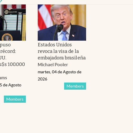
puso
Estados Unidos
 récord:
revoca la visa de la
UU.
embajadora brasileña
u$s 100.000
Michael Pooler
martes, 04 de Agosto de
iams
2026
05 de Agosto
Members
Members