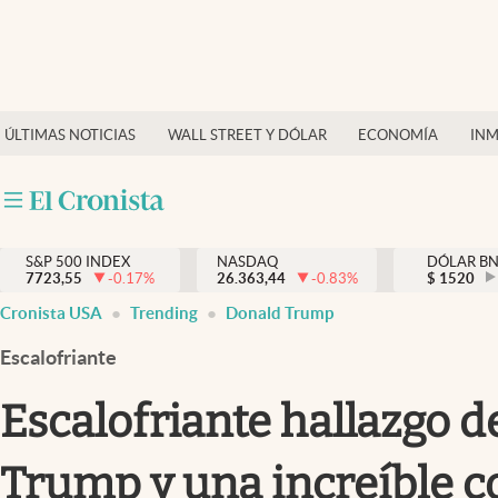
Últimas Noticias
Finanzas y economía
ÚLTIMAS NOTICIAS
WALL STREET Y DÓLAR
ECONOMÍA
INM
Wall Street y dólar
Inmigración
Trending
S&P 500 INDEX
NASDAQ
DÓLAR B
7723,55
-0.17
%
26.363,44
-0.83
%
$
1520
Tiempo
Cronista USA
Trending
Donald Trump
Ciencia y salud
Escalofriante
Espiritual
Escalofriante hallazgo de
Streaming
Trump y una increíble c
PC y mobile