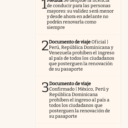
1
Medida
Se despide la licencia
de conducir para las personas
mayores: su validez será menor
y desde ahora en adelante no
podrán renovarla como
siempre
2
Documento de viaje
Oficial |
Perú, República Dominicana y
Venezuela prohíben el ingreso
al país de todos los ciudadanos
que posterguen la renovación
de su pasaporte
3
Documento de viaje
Confirmado | México, Perú y
República Dominicana
prohíben el ingreso al país a
todos los ciudadanos que
posterguen la renovación de
su pasaporte