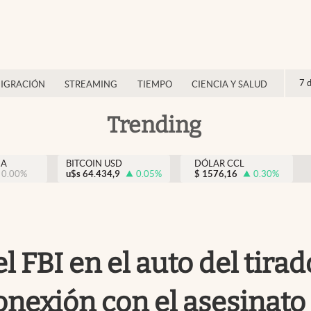
7 
IGRACIÓN
STREAMING
TIEMPO
CIENCIA Y SALUD
Trending
NA
BITCOIN USD
DÓLAR CCL
0.00
%
u$s
64.434,9
0.05
%
$
1576,16
0.30
%
l FBI en el auto del tira
onexión con el asesinat