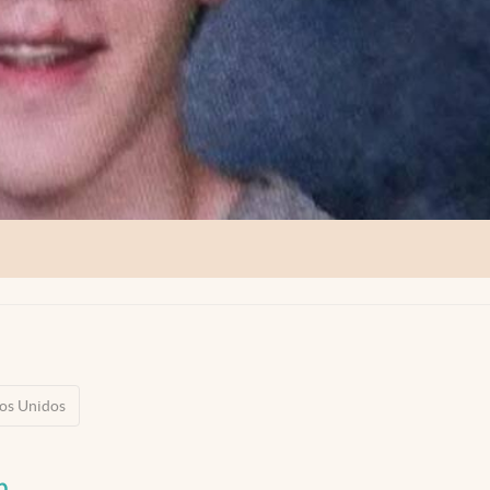
os Unidos
p