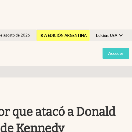
de agosto de 2026
IR A EDICIÓN ARGENTINA
Edición:
USA
Argentina
Acceder
España
México
USA
Colombia
Uruguay
dor que atacó a Donald
o de Kennedy