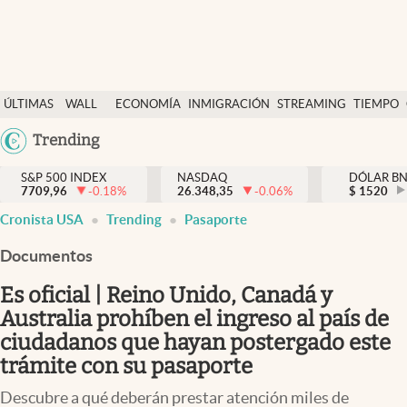
Últimas Noticias
ÚLTIMAS
WALL
ECONOMÍA
INMIGRACIÓN
STREAMING
TIEMPO
Finanzas y economía
NOTICIAS
STREET
Argentina
Trending
Wall Street y dólar
Y
España
Inmigración
DÓLAR
S&P 500 INDEX
NASDAQ
DÓLAR B
7709,96
-0.18
%
26.348,35
-0.06
%
México
$
1520
Trending
Cronista USA
Trending
Pasaporte
USA
Tiempo
Colombia
Documentos
Uruguay
Ciencia y salud
Es oficial | Reino Unido, Canadá y
Espiritual
Australia prohíben el ingreso al país de
ciudadanos que hayan postergado este
Streaming
trámite con su pasaporte
PC y mobile
Descubre a qué deberán prestar atención miles de