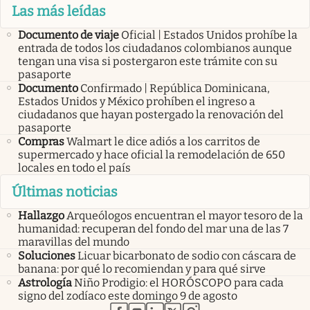
Las más leídas
Documento de viaje
Oficial | Estados Unidos prohíbe la
entrada de todos los ciudadanos colombianos aunque
tengan una visa si postergaron este trámite con su
pasaporte
Documento
Confirmado | República Dominicana,
Estados Unidos y México prohíben el ingreso a
ciudadanos que hayan postergado la renovación del
pasaporte
Compras
Walmart le dice adiós a los carritos de
supermercado y hace oficial la remodelación de 650
locales en todo el país
Últimas noticias
Hallazgo
Arqueólogos encuentran el mayor tesoro de la
humanidad: recuperan del fondo del mar una de las 7
maravillas del mundo
Soluciones
Licuar bicarbonato de sodio con cáscara de
banana: por qué lo recomiendan y para qué sirve
Astrología
Niño Prodigio: el HORÓSCOPO para cada
signo del zodíaco este domingo 9 de agosto
abre en nueva pestaña
abre en nueva pestaña
abre en nueva pestaña
abre en nueva pestaña
abre en nueva pestaña