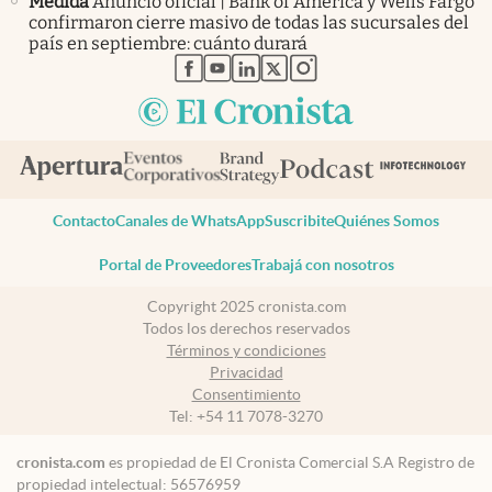
Medida
Anuncio oficial | Bank of America y Wells Fargo
confirmaron cierre masivo de todas las sucursales del
país en septiembre: cuánto durará
abre en nueva pestaña
abre en nueva pestaña
abre en nueva pestaña
abre en nueva pestaña
abre en nueva pestaña
Contacto
Canales de WhatsApp
Suscribite
Quiénes Somos
Portal de Proveedores
Trabajá con nosotros
Copyright 2025 cronista.com
Todos los derechos reservados
Términos y condiciones
Privacidad
Consentimiento
Tel:
+54 11 7078-3270
cronista.com
es propiedad de El Cronista Comercial S.A Registro de
propiedad intelectual: 56576959