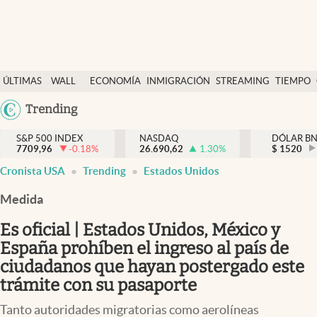
Últimas Noticias
ÚLTIMAS
WALL
ECONOMÍA
INMIGRACIÓN
STREAMING
TIEMPO
Finanzas y economía
NOTICIAS
STREET
Argentina
Trending
Wall Street y dólar
Y
España
Inmigración
DÓLAR
S&P 500 INDEX
NASDAQ
DÓLAR B
7709,96
-0.18
%
26.690,62
1.30
%
México
$
1520
Trending
Cronista USA
Trending
Estados Unidos
USA
Tiempo
Colombia
Medida
Uruguay
Ciencia y salud
Es oficial | Estados Unidos, México y
Espiritual
España prohíben el ingreso al país de
ciudadanos que hayan postergado este
Streaming
trámite con su pasaporte
PC y mobile
Tanto autoridades migratorias como aerolíneas