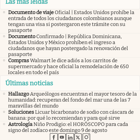
Las más leídas
Documento de viaje
Oficial | Estados Unidos prohíbe la
entrada de todos los ciudadanos colombianos aunque
tengan una visa si postergaron este trámite con su
pasaporte
Documento
Confirmado | República Dominicana,
Estados Unidos y México prohíben el ingreso a
ciudadanos que hayan postergado la renovación del
pasaporte
Compras
Walmart le dice adiós a los carritos de
supermercado y hace oficial la remodelación de 650
locales en todo el país
Últimas noticias
Hallazgo
Arqueólogos encuentran el mayor tesoro de la
humanidad: recuperan del fondo del mar una de las 7
maravillas del mundo
Soluciones
Licuar bicarbonato de sodio con cáscara de
banana: por qué lo recomiendan y para qué sirve
Astrología
Niño Prodigio: el HORÓSCOPO para cada
signo del zodíaco este domingo 9 de agosto
abre en nueva pestaña
abre en nueva pestaña
abre en nueva pestaña
abre en nueva pestaña
abre en nueva pestaña