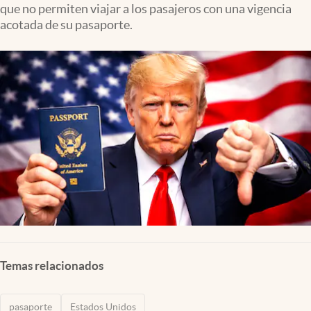
que no permiten viajar a los pasajeros con una vigencia
Lifestyle
acotada de su pasaporte.
USA
Temas relacionados
pasaporte
Estados Unidos