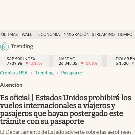
Últimas Noticias
ÚLTIMAS
WALL
ECONOMÍA
INMIGRACIÓN
STREAMING
TIEMPO
Finanzas y economía
NOTICIAS
STREET
Argentina
Trending
Wall Street y dólar
Y
España
Inmigración
DÓLAR
S&P 500 INDEX
NASDAQ
DÓLAR B
7709,96
-0.18
%
26.348,35
-0.06
%
México
$
1520
Trending
Cronista USA
Trending
Pasaporte
USA
Tiempo
Colombia
Atención
Uruguay
Ciencia y salud
Es oficial | Estados Unidos prohibirá los
Espiritual
vuelos internacionales a viajeros y
pasajeros que hayan postergado este
Streaming
trámite con su pasaporte
PC y mobile
El Departamento de Estado advierte sobre las aerolíneas