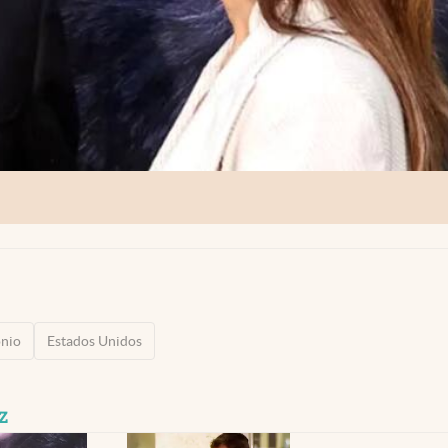
nio
Estados Unidos
z