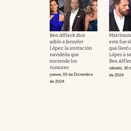
Ben Affleck dice
Matrimoni
adiós a Jennifer
este fue e
López: la invitación
que llevó 
navideña que
López a s
enciende los
Ben Affle
rumores
sábado, 30 
jueves, 05 de Diciembre
de 2024
de 2024