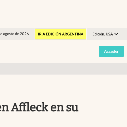
de agosto de 2026
IR A EDICIÓN ARGENTINA
Edición:
USA
Argentina
Acceder
España
México
USA
Colombia
Uruguay
n Affleck en su