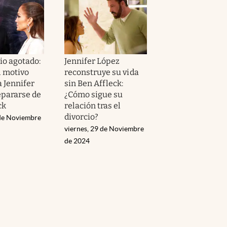
o agotado:
Jennifer López
l motivo
reconstruye su vida
a Jennifer
sin Ben Affleck:
epararse de
¿Cómo sigue su
ck
relación tras el
divorcio?
de Noviembre
viernes, 29 de Noviembre
de 2024