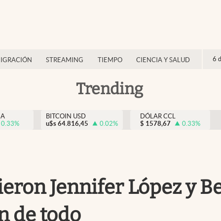
6 
IGRACIÓN
STREAMING
TIEMPO
CIENCIA Y SALUD
Trending
NA
BITCOIN USD
DÓLAR CCL
0.33
%
u$s
64.816,45
0.02
%
$
1578,67
0.33
%
eron Jennifer López y Be
n de todo