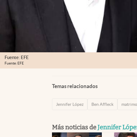
Fuente: EFE
Fuente: EFE
Temas relacionados
Jennifer López
Ben Affleck
matrimo
Más noticias de
Jennifer Lópe