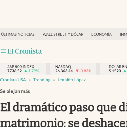
Últimas Noticias
Finanzas y economía
ÚLTIMAS NOTICIAS
WALL STREET Y DÓLAR
ECONOMÍA
INM
Wall Street y dólar
Inmigración
Trending
S&P 500 INDEX
NASDAQ
DÓLAR B
7736,52
1.79
%
26.363,44
-0.83
%
$
1520
Tiempo
Cronista USA
Trending
Jennifer López
Ciencia y salud
Se alejan más
Espiritual
El dramático paso que di
Streaming
matrimonio: se deshace
PC y mobile