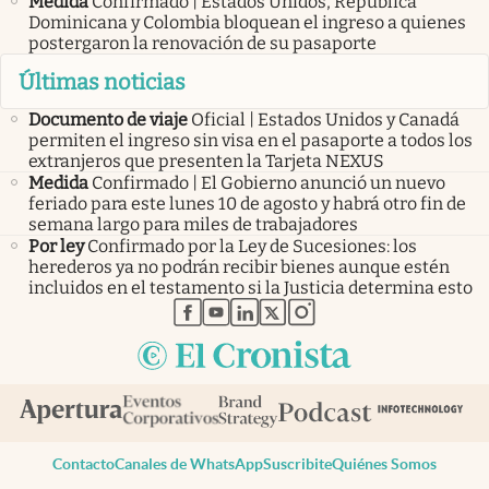
Medida
Confirmado | Estados Unidos, República
Dominicana y Colombia bloquean el ingreso a quienes
postergaron la renovación de su pasaporte
Últimas noticias
Documento de viaje
Oficial | Estados Unidos y Canadá
permiten el ingreso sin visa en el pasaporte a todos los
extranjeros que presenten la Tarjeta NEXUS
Medida
Confirmado | El Gobierno anunció un nuevo
feriado para este lunes 10 de agosto y habrá otro fin de
semana largo para miles de trabajadores
Por ley
Confirmado por la Ley de Sucesiones: los
herederos ya no podrán recibir bienes aunque estén
incluidos en el testamento si la Justicia determina esto
abre en nueva pestaña
abre en nueva pestaña
abre en nueva pestaña
abre en nueva pestaña
abre en nueva pestaña
Contacto
Canales de WhatsApp
Suscribite
Quiénes Somos