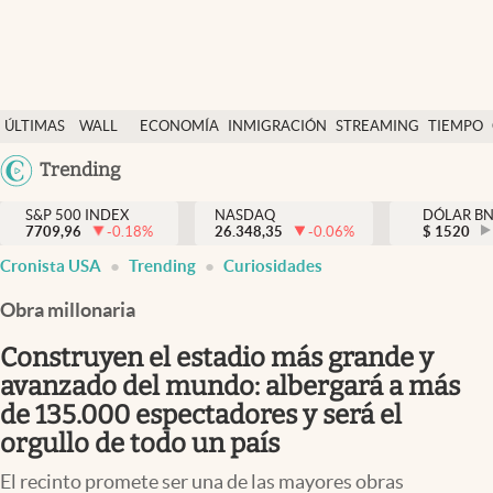
Últimas Noticias
ÚLTIMAS
WALL
ECONOMÍA
INMIGRACIÓN
STREAMING
TIEMPO
Finanzas y economía
NOTICIAS
STREET
Argentina
Trending
Wall Street y dólar
Y
España
Inmigración
DÓLAR
S&P 500 INDEX
NASDAQ
DÓLAR B
7709,96
-0.18
%
26.348,35
-0.06
%
México
$
1520
Trending
Cronista USA
Trending
Curiosidades
USA
Tiempo
Colombia
Obra millonaria
Uruguay
Ciencia y salud
Construyen el estadio más grande y
Espiritual
avanzado del mundo: albergará a más
de 135.000 espectadores y será el
Streaming
orgullo de todo un país
PC y mobile
El recinto promete ser una de las mayores obras