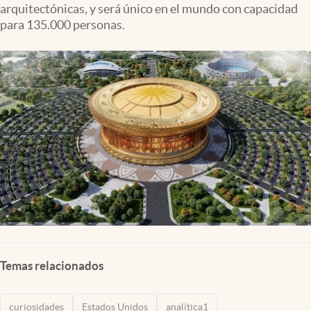
arquitectónicas, y será único en el mundo con capacidad
Lifestyle
para 135.000 personas.
USA
Temas relacionados
curiosidades
Estados Unidos
analítica1