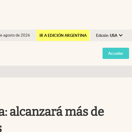
de agosto de 2026
IR A EDICIÓN ARGENTINA
Edición:
USA
Argentina
Acceder
España
México
USA
Colombia
Uruguay
a: alcanzará más de
s