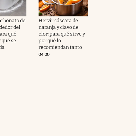
arbonato de
Hervir cáscara de
dedor del
naranja y clavo de
para qué
olor: para qué sirve y
r qué se
por qué lo
da
recomiendan tanto
04:00