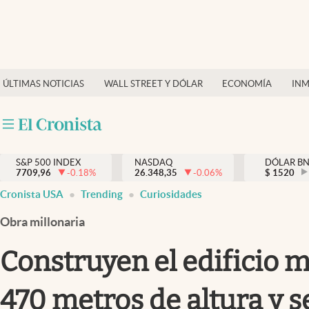
Últimas Noticias
Finanzas y economía
ÚLTIMAS NOTICIAS
WALL STREET Y DÓLAR
ECONOMÍA
INM
Wall Street y dólar
Inmigración
Trending
S&P 500 INDEX
NASDAQ
DÓLAR B
7709,96
-0.18
%
26.348,35
-0.06
%
$
1520
Tiempo
Cronista USA
Trending
Curiosidades
Ciencia y salud
Obra millonaria
Espiritual
Construyen el edificio m
Streaming
470 metros de altura y se
PC y mobile