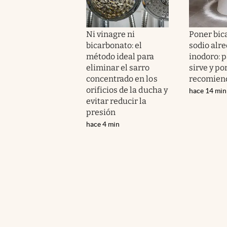
Ni vinagre ni
Poner bic
bicarbonato: el
sodio alre
método ideal para
inodoro: 
eliminar el sarro
sirve y po
concentrado en los
recomien
orificios de la ducha y
hace 14 min
evitar reducir la
presión
hace 4 min