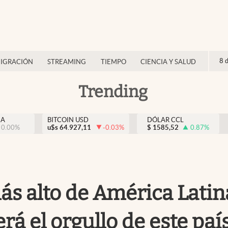
8 
IGRACIÓN
STREAMING
TIEMPO
CIENCIA Y SALUD
Trending
NA
BITCOIN USD
DÓLAR CCL
0.00
%
u$s
64.927,11
-0.03
%
$
1585,52
0.87
%
ás alto de América Latin
rá el orgullo de este paí