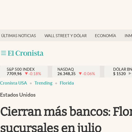
Últimas Noticias
Finanzas y economía
ÚLTIMAS NOTICIAS
WALL STREET Y DÓLAR
ECONOMÍA
INM
Wall Street y dólar
Inmigración
Trending
S&P 500 INDEX
NASDAQ
DÓLAR B
7709,96
-0.18
%
26.348,35
-0.06
%
$
1520
Tiempo
Cronista USA
Trending
Florida
Ciencia y salud
Estados Unidos
Espiritual
Cierran más bancos: Flo
Streaming
sucursales en julio
PC y mobile