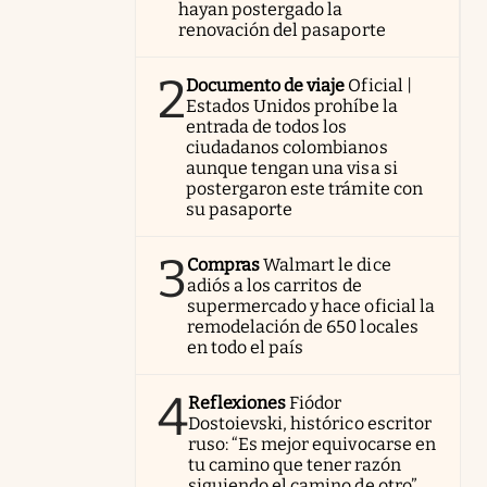
hayan postergado la
renovación del pasaporte
2
Documento de viaje
Oficial |
Estados Unidos prohíbe la
entrada de todos los
ciudadanos colombianos
aunque tengan una visa si
postergaron este trámite con
su pasaporte
3
Compras
Walmart le dice
adiós a los carritos de
supermercado y hace oficial la
remodelación de 650 locales
en todo el país
4
Reflexiones
Fiódor
Dostoievski, histórico escritor
ruso: “Es mejor equivocarse en
tu camino que tener razón
siguiendo el camino de otro”