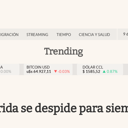
9 
IGRACIÓN
STREAMING
TIEMPO
CIENCIA Y SALUD
Trending
NA
BITCOIN USD
DÓLAR CCL
0.00
%
u$s
64.927,11
-0.03
%
$
1585,52
0.87
%
rida se despide para sie