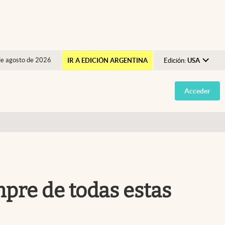
de agosto de 2026
IR A EDICIÓN ARGENTINA
Edición:
USA
Argentina
Acceder
España
México
USA
Colombia
Uruguay
mpre de todas estas