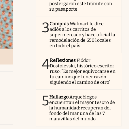
postergaron este trámite con
su pasaporte
3
Compras
Walmart le dice
adiós a los carritos de
supermercado y hace oficial la
remodelación de 650 locales
en todo el país
4
Reflexiones
Fiódor
Dostoievski, histórico escritor
ruso: “Es mejor equivocarse en
tu camino que tener razón
siguiendo el camino de otro”
5
Hallazgo
Arqueólogos
encuentran el mayor tesoro de
la humanidad: recuperan del
fondo del mar una de las 7
maravillas del mundo